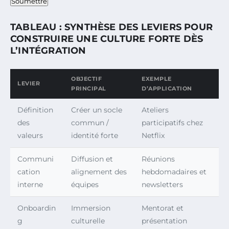
Soumettre
TABLEAU : SYNTHÈSE DES LEVIERS POUR
CONSTRUIRE UNE CULTURE FORTE DÈS
L’INTÉGRATION
OBJECTIF
EXEMPLE
LEVIER
PRINCIPAL
D’APPLICATION
Définition
Créer un socle
Ateliers
des
commun /
participatifs chez
valeurs
identité forte
Netflix
Communi
Diffusion et
Réunions
cation
alignement des
hebdomadaires et
interne
équipes
newsletters
Onboardin
Immersion
Mentorat et
g
culturelle
présentation