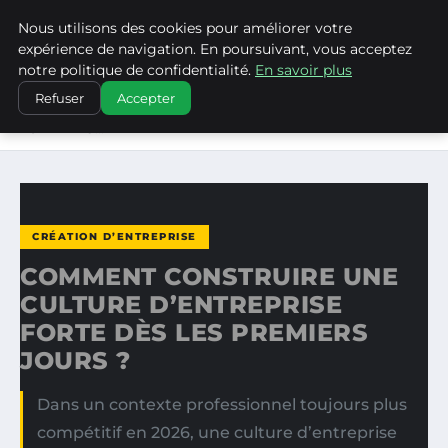
Nous utilisons des cookies pour améliorer votre
WP CAPE
expérience de navigation. En poursuivant, vous acceptez
notre politique de confidentialité.
En savoir plus
ACCUEIL
CRÉATION D’ENTREPRISE
Refuser
Accepter
COMMENT CONSTRUIRE UNE CULTURE D’ENTREPRISE
FORTE DÈS…
CRÉATION D’ENTREPRISE
COMMENT CONSTRUIRE UNE
CULTURE D’ENTREPRISE
FORTE DÈS LES PREMIERS
JOURS ?
Dans un contexte professionnel toujours plus
compétitif en 2026, une culture d’entreprise