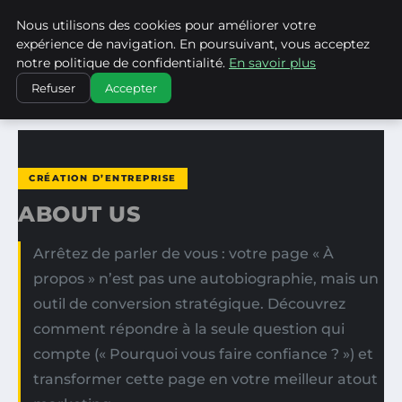
Nous utilisons des cookies pour améliorer votre
WP CAPE
expérience de navigation. En poursuivant, vous acceptez
notre politique de confidentialité.
En savoir plus
ACCUEIL
CRÉATION D’ENTREPRISE
ABOUT US
Refuser
Accepter
CRÉATION D’ENTREPRISE
ABOUT US
Arrêtez de parler de vous : votre page « À
propos » n’est pas une autobiographie, mais un
outil de conversion stratégique. Découvrez
comment répondre à la seule question qui
compte (« Pourquoi vous faire confiance ? ») et
transformer cette page en votre meilleur atout