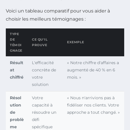
Voici un tableau comparatif pour vous aider à
choisir les meilleurs témoignages :
TYPE
DE
CE QU'IL
EXEMPLE
TÉMOI
PROUVE
GNAGE
Résult
L'efficacité
« Notre chiffre d'affaires a
at
concrète de
augmenté de 40 % en 6
chiffré
votre
mois. »
solution
Résol
Votre
« Nous n'arrivions pas à
ution
capacité à
fidéliser nos clients. Votre
de
résoudre un
approche a tout changé. »
problè
défi
me
spécifique