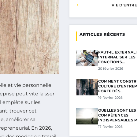
VIE D’ENTR
ARTICLES RÉCENTS
FAUT-IL EXTERNAL
INTERNALISER LES
FONCTIONS…
20 février 2026
COMMENT CONSTR
lle et vie personnelle
CULTURE D’ENTREP
FORTE DÈS…
eprise peut vite laisser
19 février 2026
l empiète sur les
QUELLES SONT LES
ant, trouver cet
COMPÉTENCES
e, améliorer sa
INDISPENSABLES 
17 février 2026
repreneurial. En 2026,
on des modes de travail,