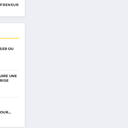
EPRENEUR
ISER OU
UIRE UNE
RISE
POUR…