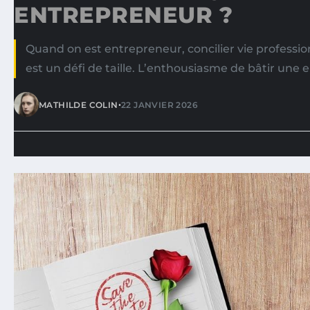
ENTREPRENEUR ?
Quand on est entrepreneur, concilier vie professio
est un défi de taille. L’enthousiasme de bâtir une e
•
MATHILDE COLIN
22 JANVIER 2026