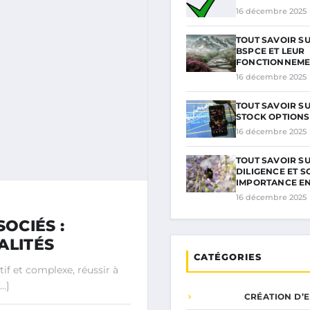
16 décembre 2025
TOUT SAVOIR SU
BSPCE ET LEUR
FONCTIONNEME
16 décembre 2025
TOUT SAVOIR SU
STOCK OPTIONS
16 décembre 2025
TOUT SAVOIR SU
DILIGENCE ET S
IMPORTANCE E
16 décembre 2025
OCIÉS :
ALITÉS
CATÉGORIES
if et complexe, réussir à
…]
CRÉATION D’