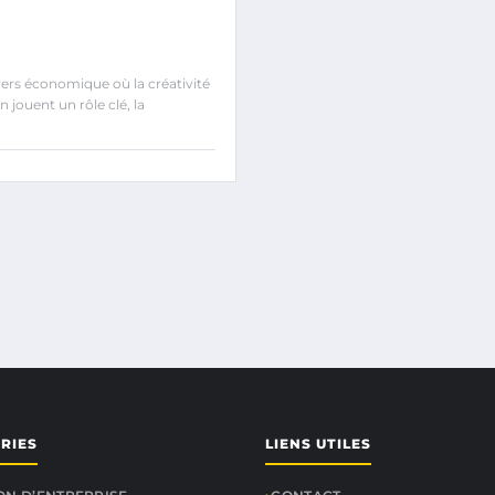
ers économique où la créativité
n jouent un rôle clé, la
RIES
LIENS UTILES