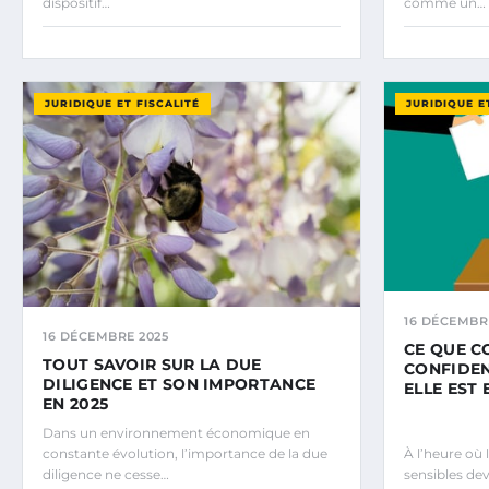
dispositif…
comme un…
JURIDIQUE ET FISCALITÉ
JURIDIQUE E
16 DÉCEMBR
16 DÉCEMBRE 2025
CE QUE C
TOUT SAVOIR SUR LA DUE
CONFIDEN
DILIGENCE ET SON IMPORTANCE
ELLE EST 
EN 2025
Dans un environnement économique en
constante évolution, l’importance de la due
À l’heure où 
diligence ne cesse…
sensibles dev