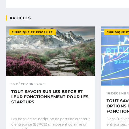
ARTICLES
JURIDIQUE ET FISCALITÉ
JURIDIQUE E
16 DÉCEMBRE 2025
TOUT SAVOIR SUR LES BSPCE ET
16 DÉCEMBR
LEUR FONCTIONNEMENT POUR LES
TOUT SAV
STARTUPS
OPTIONS 
FONCTIO
Les bons de souscription de parts de créateur
Dans l’univer
d’entreprise (BSPCE) s’imposent comme un
entreprises, 