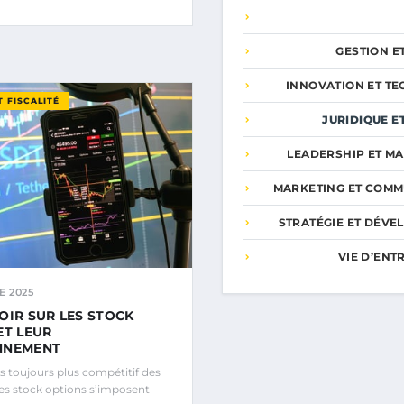
GESTION E
INNOVATION ET T
T FISCALITÉ
JURIDIQUE ET
LEADERSHIP ET M
MARKETING ET COMM
STRATÉGIE ET DÉV
VIE D’EN
E 2025
OIR SUR LES STOCK
ET LEUR
NNEMENT
s toujours plus compétitif des
les stock options s’imposent