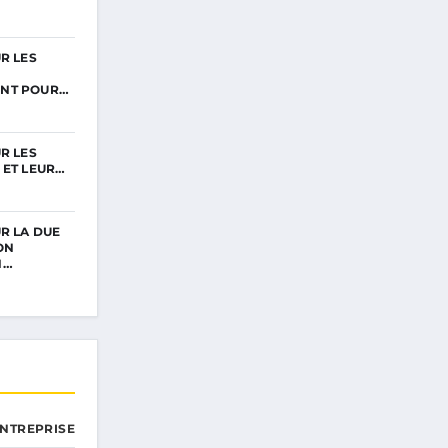
R LES
NT POUR…
R LES
 ET LEUR…
R LA DUE
ON
N…
ENTREPRISE