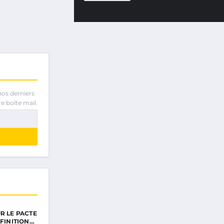
nos derniers
e boîte mail.
R LE PACTE
ÉFINITION…