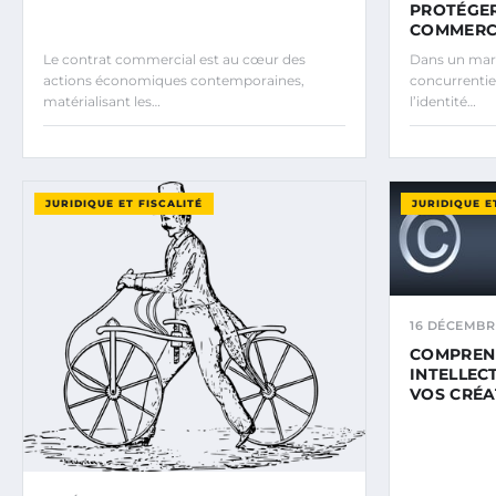
PROTÉGER
COMMERC
Le contrat commercial est au cœur des
Dans un mar
actions économiques contemporaines,
concurrentiel
matérialisant les…
l’identité…
JURIDIQUE ET FISCALITÉ
JURIDIQUE E
16 DÉCEMBR
COMPREND
INTELLEC
VOS CRÉA