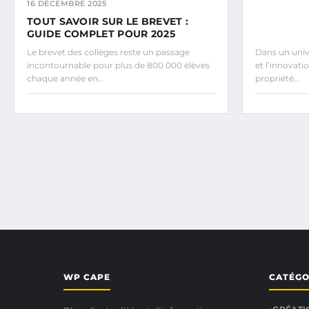
16 DÉCEMBRE 2025
TOUT SAVOIR SUR LE BREVET :
GUIDE COMPLET POUR 2025
Le brevet des collèges reste un passage
Dans un univ
incontournable pour plus de 800 000 élèves
et l’innovatio
chaque année en…
propriété…
WP CAPE
CATÉGO