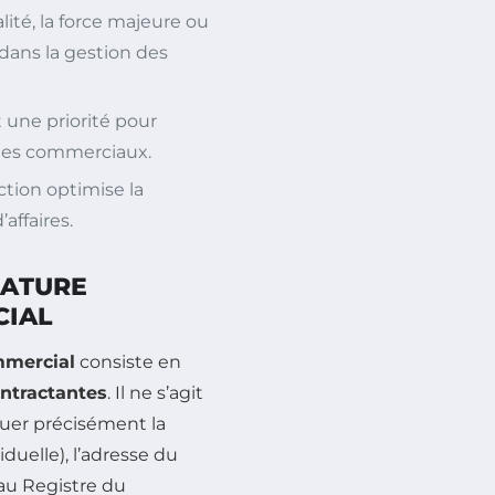
ité, la force majeure ou
 dans la gestion des
t une priorité pour
itiges commerciaux.
ction optimise la
affaires.
NATURE
CIAL
mmercial
consiste en
ontractantes
. Il ne s’agit
uer précisément la
duelle), l’adresse du
 au Registre du