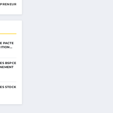
EPRENEUR
LE PACTE
NITION…
LES BSPCE
NNEMENT
LES STOCK