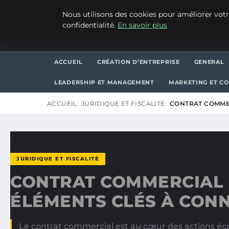
VENDREDI 7 AOÛT 2026
Nous utilisons des cookies pour améliorer votr
confidentialité.
En savoir plus
WP CAPE
ACCUEIL
CRÉATION D’ENTREPRISE
GENERAL
LEADERSHIP ET MANAGEMENT
MARKETING ET C
ACCUEIL
JURIDIQUE ET FISCALITÉ
CONTRAT COMMER
JURIDIQUE ET FISCALITÉ
CONTRAT COMMERCIAL :
ÉLÉMENTS CLÉS À CON
Le contrat commercial est au cœur des actions é