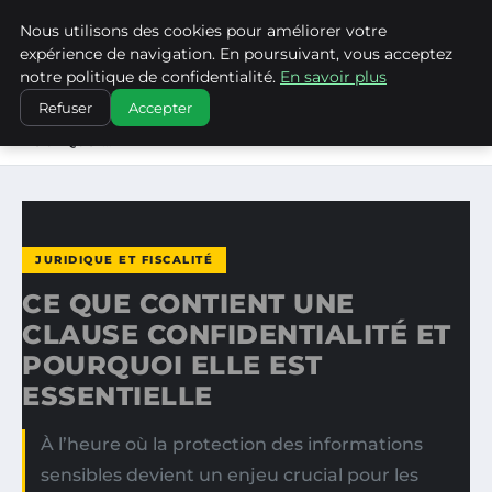
Nous utilisons des cookies pour améliorer votre
WP CAPE
expérience de navigation. En poursuivant, vous acceptez
notre politique de confidentialité.
En savoir plus
ACCUEIL
JURIDIQUE ET FISCALITÉ
Refuser
Accepter
CE QUE CONTIENT UNE CLAUSE CONFIDENTIALITÉ ET
POURQUOI…
JURIDIQUE ET FISCALITÉ
CE QUE CONTIENT UNE
CLAUSE CONFIDENTIALITÉ ET
POURQUOI ELLE EST
ESSENTIELLE
À l’heure où la protection des informations
sensibles devient un enjeu crucial pour les