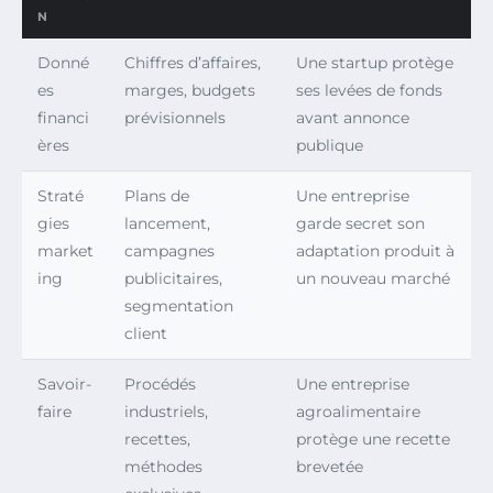
N
Donné
Chiffres d’affaires,
Une startup protège
es
marges, budgets
ses levées de fonds
financi
prévisionnels
avant annonce
ères
publique
Straté
Plans de
Une entreprise
gies
lancement,
garde secret son
market
campagnes
adaptation produit à
ing
publicitaires,
un nouveau marché
segmentation
client
Savoir-
Procédés
Une entreprise
faire
industriels,
agroalimentaire
recettes,
protège une recette
méthodes
brevetée