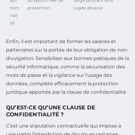
por
au besoin réel de
large pouvant être
tion
protection
jugée abusive
nali
té
Enfin, il est important de former les salariés et
partenaires sur la portée de leur obligation de non-
divulgation. Sensibiliser aux bonnes pratiques de la
sécurité informatique, comme la sécurisation des
mots de passe et la vigilance sur l’usage des
données, complète efficacement la protection
juridique apportée par la clause de confidentialité.
QU’EST-CE QU’UNE CLAUSE DE
CONFIDENTIALITÉ ?
C’est une stipulation contractuelle qui impose à
une partie l’interdiction de divulguer certaines