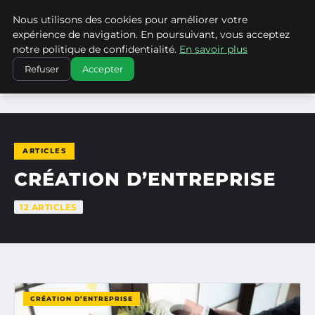
Nous utilisons des cookies pour améliorer votre
WP CAPE
expérience de navigation. En poursuivant, vous acceptez
notre politique de confidentialité.
En savoir plus
Refuser
Accepter
ACCUEIL
CRÉATION D’ENTREPRISE
ARTICLES
CRÉATION D’ENTREPRISE
12 ARTICLES
CRÉATION D’ENTREPRISE