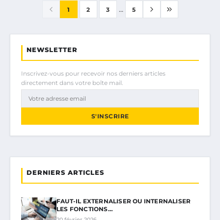
...
1
2
3
5
NEWSLETTER
Inscrivez-vous pour recevoir nos derniers articles
directement dans votre boîte mail.
S'INSCRIRE
DERNIERS ARTICLES
FAUT-IL EXTERNALISER OU INTERNALISER
LES FONCTIONS…
20 février 2026