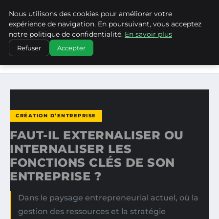
Nous utilisons des cookies pour améliorer votre
WP CAPE
expérience de navigation. En poursuivant, vous acceptez
notre politique de confidentialité.
En savoir plus
ACCUEIL
CRÉATION D’ENTREPRISE
Refuser
Accepter
FAUT-IL EXTERNALISER OU INTERNALISER LES
FONCTIONS…
CRÉATION D’ENTREPRISE
FAUT-IL EXTERNALISER OU
INTERNALISER LES
FONCTIONS CLÉS DE SON
ENTREPRISE ?
Dans le paysage entrepreneurial actuel, où la
gestion des ressources et la stratégie