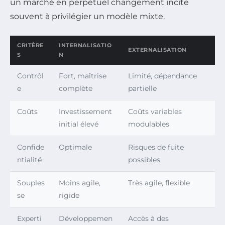
un marché en perpétuel changement incite
souvent à privilégier un modèle mixte.
CRITÈRE
INTERNALISATIO
EXTERNALISATION
S
N
Contrôl
Fort, maîtrise
Limité, dépendance
e
complète
partielle
Coûts
Investissement
Coûts variables
initial élevé
modulables
Confide
Optimale
Risques de fuite
ntialité
possibles
Souples
Moins agile,
Très agile, flexible
se
rigide
Experti
Développemen
Accès à des