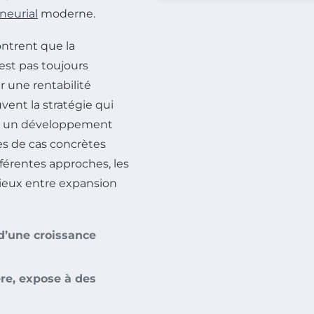
neurial
moderne.
trent que la
est pas toujours
r une rentabilité
ent la stratégie qui
rer un développement
es de cas concrètes
ifférentes approches, les
nieux entre expansion
 d’une croissance
ère, expose à des