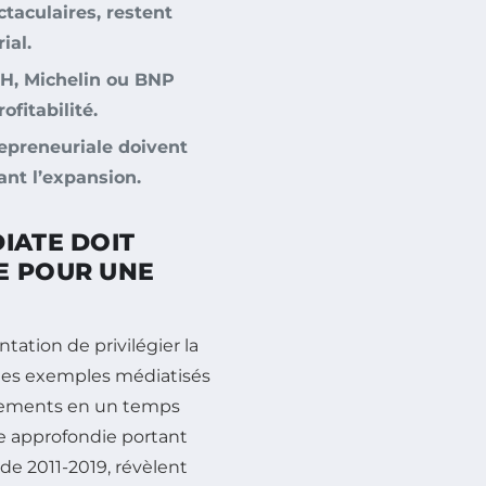
ctaculaires, restent
ial.
, Michelin ou BNP
ofitabilité.
repreneuriale doivent
ant l’expansion.
IATE DOIT
E POUR UNE
tation de privilégier la
r des exemples médiatisés
ncements en un temps
de approfondie portant
de 2011-2019, révèlent