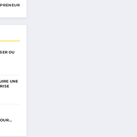
EPRENEUR
ISER OU
UIRE UNE
RISE
POUR…