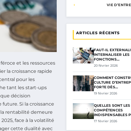
VIE D’ENTR
ARTICLES RÉCENTS
FAUT-IL EXTERNAL
INTERNALISER LES
FONCTIONS…
éroce et les ressources
20 février 2026
gier la croissance rapide
COMMENT CONSTR
central pour les
CULTURE D’ENTREP
FORTE DÈS…
he tant les start-ups
19 février 2026
aque décision
future. Si la croissance
QUELLES SONT LES
COMPÉTENCES
 la rentabilité demeure
INDISPENSABLES 
2025, face à la volatilité
17 février 2026
ger cette dualité avec