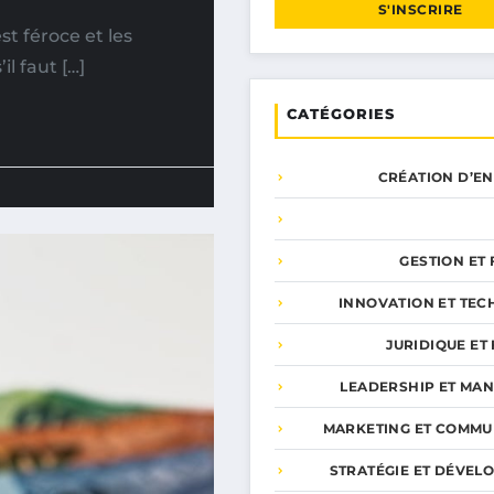
S'INSCRIRE
t féroce et les
il faut […]
CATÉGORIES
CRÉATION D’E
GESTION ET
INNOVATION ET TEC
JURIDIQUE ET 
LEADERSHIP ET MA
MARKETING ET COMMU
STRATÉGIE ET DÉVEL