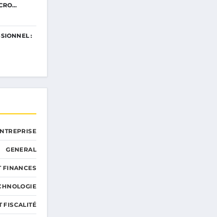
 CRO…
SIONNEL :
ENTREPRISE
GENERAL
T FINANCES
ECHNOLOGIE
T FISCALITÉ