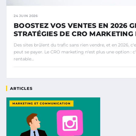
24 JUIN 2026
BOOSTEZ VOS VENTES EN 2026 
STRATÉGIES DE CRO MARKETING 
Des sites brûlent du trafic sans rien vendre, et en 2026, c
peut se payer. Le CRO marketing n'est plus une option : c'e
rentable…
ARTICLES
MARKETING ET COMMUNICATION