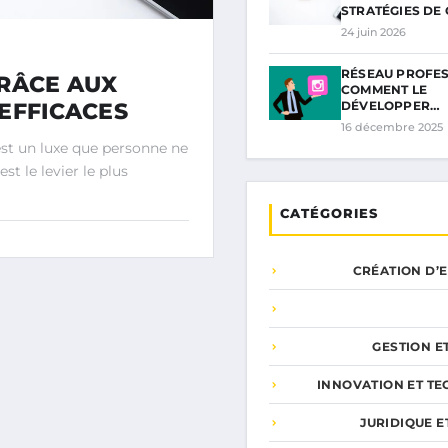
STRATÉGIES DE
24 juin 2026
RÉSEAU PROFES
GRÂCE AUX
COMMENT LE
EFFICACES
DÉVELOPPER…
16 décembre 2025
'est un luxe que personne ne
st le levier le plus
CATÉGORIES
CRÉATION D’
GESTION E
INNOVATION ET T
JURIDIQUE E