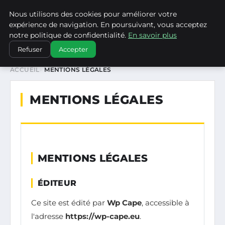
Nous utilisons des cookies pour améliorer votre
WP CAPE
expérience de navigation. En poursuivant, vous acceptez
notre politique de confidentialité.
En savoir plus
Refuser
Accepter
ACCUEIL
MENTIONS LÉGALES
MENTIONS LÉGALES
MENTIONS LÉGALES
ÉDITEUR
Ce site est édité par
Wp Cape
, accessible à
l'adresse
https://wp-cape.eu
.