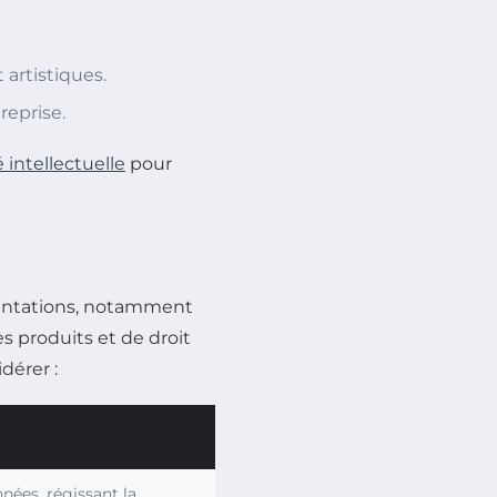
 artistiques.
reprise.
 intellectuelle
pour
mentations, notamment
s produits et de droit
dérer :
nées, régissant la