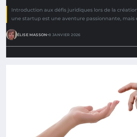
Introduction aux défis juridiques lors de la créati
une startup est une aventure passionnante, mais 
•
ÉLISE MASSON
8 JANVIER 2026