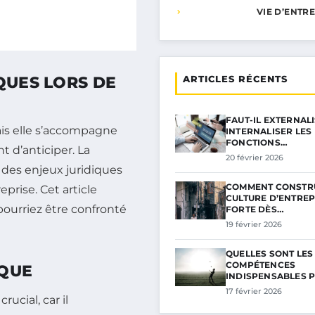
VIE D’ENTR
QUES LORS DE
ARTICLES RÉCENTS
FAUT-IL EXTERNAL
is elle s’accompagne
INTERNALISER LES
FONCTIONS…
 d’anticiper. La
20 février 2026
 des enjeux juridiques
COMMENT CONSTR
eprise. Cet article
CULTURE D’ENTREP
pourriez être confronté
FORTE DÈS…
19 février 2026
QUELLES SONT LES
COMPÉTENCES
IQUE
INDISPENSABLES 
17 février 2026
rucial, car il