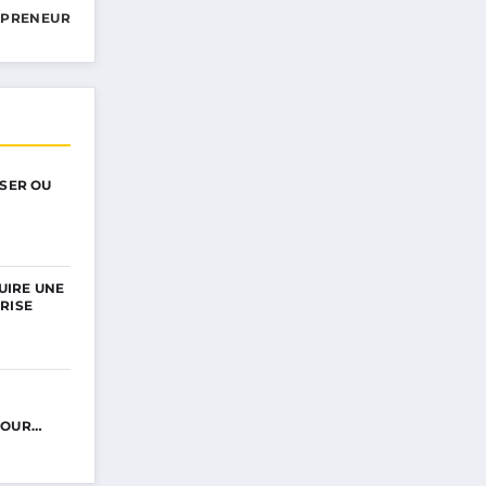
EPRENEUR
ISER OU
UIRE UNE
RISE
POUR…