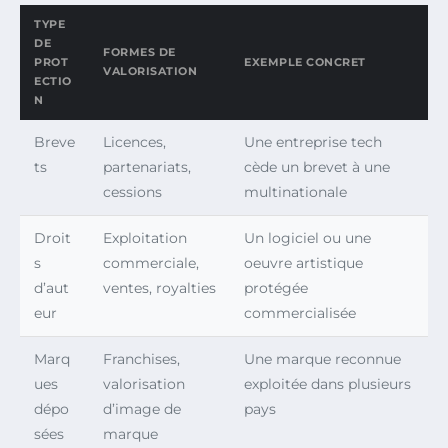
TYPE
DE
FORMES DE
PROT
EXEMPLE CONCRET
VALORISATION
ECTIO
N
Breve
Licences,
Une entreprise tech
ts
partenariats,
cède un brevet à une
cessions
multinationale
Droit
Exploitation
Un logiciel ou une
s
commerciale,
oeuvre artistique
d’aut
ventes, royalties
protégée
eur
commercialisée
Marq
Franchises,
Une marque reconnue
ues
valorisation
exploitée dans plusieurs
dépo
d’image de
pays
sées
marque