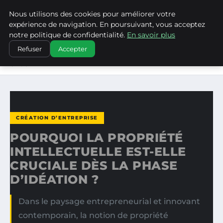
Nous utilisons des cookies pour améliorer votre
WP CAPE
expérience de navigation. En poursuivant, vous acceptez
notre politique de confidentialité.
En savoir plus
ACCUEIL
CRÉATION D’ENTREPRISE
Refuser
Accepter
POURQUOI LA PROPRIÉTÉ INTELLECTUELLE EST-ELLE
CRUCIALE…
CRÉATION D’ENTREPRISE
POURQUOI LA PROPRIÉTÉ
INTELLECTUELLE EST-ELLE
CRUCIALE DÈS LA PHASE
D’IDÉATION ?
Dans le paysage entrepreneurial et innovant
contemporain, la notion de propriété