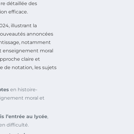
ure détaillée des
on efficace.
4, illustrant la
es nouveautés annoncées
rentissage, notamment
 et enseignement moral
pproche claire et
e de notation, les sujets
otes
en histoire-
eignement moral et
s l’entrée au lycée
,
n difficulté.