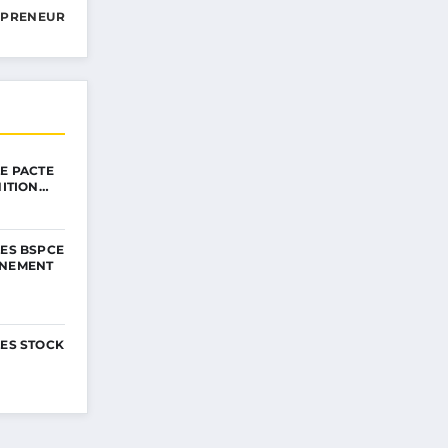
EPRENEUR
LE PACTE
NITION…
LES BSPCE
NNEMENT
LES STOCK