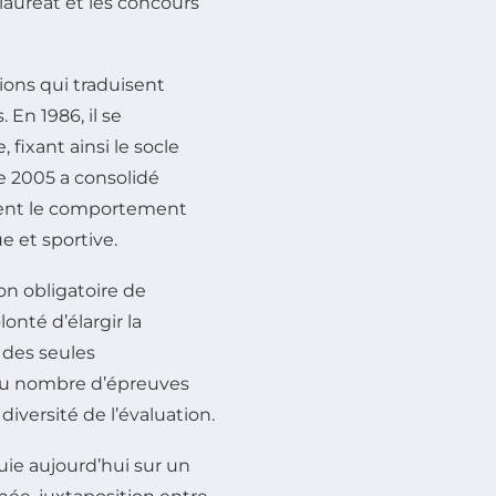
auréat et les concours
ions qui traduisent
En 1986, il se
 fixant ainsi le socle
de 2005 a consolidé
ment le comportement
e et sportive.
on obligatoire de
lonté d’élargir la
 des seules
du nombre d’épreuves
 diversité de l’évaluation.
puie aujourd’hui sur un