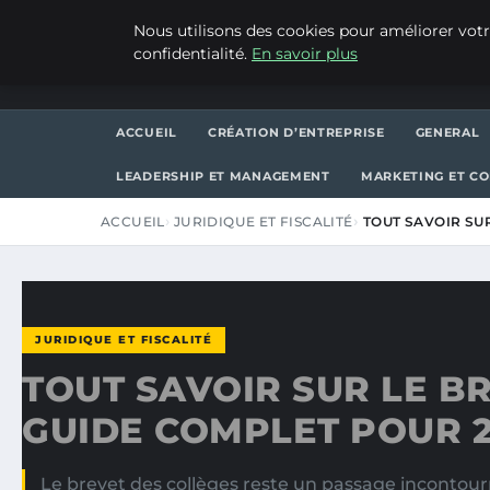
VENDREDI 7 AOÛT 2026
Nous utilisons des cookies pour améliorer votr
confidentialité.
En savoir plus
WP CAPE
ACCUEIL
CRÉATION D’ENTREPRISE
GENERAL
LEADERSHIP ET MANAGEMENT
MARKETING ET C
ACCUEIL
JURIDIQUE ET FISCALITÉ
TOUT SAVOIR SUR
JURIDIQUE ET FISCALITÉ
TOUT SAVOIR SUR LE BR
GUIDE COMPLET POUR 
Le brevet des collèges reste un passage incontou