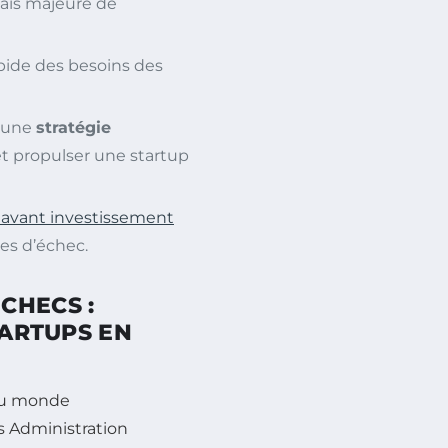
ais majeure de
apide des besoins des
 une
stratégie
t propulser une startup
 avant investissement
ues d’échec.
CHECS :
TARTUPS EN
 du monde
s Administration