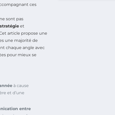
ccompagnant ces
ne sont pas
stratégie
et
 Cet article propose une
es une majorité de
rant chaque angle avec
stes pour mieux se
 année
à cause
ère et d’une
nication entre