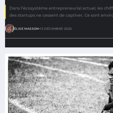
Dans l’écosystème entrepreneurial actuel, les chiff
des startups ne cessent de captiver. Ce sont enviro
•
ÉLISE MASSON
12 DÉCEMBRE 2025