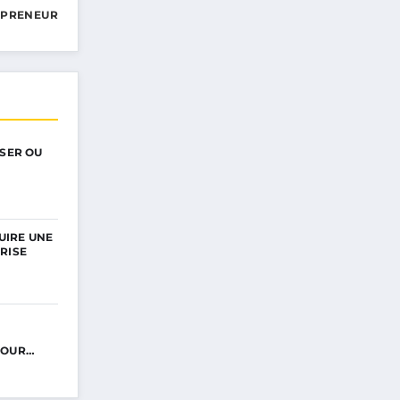
EPRENEUR
ISER OU
UIRE UNE
RISE
POUR…