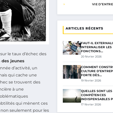
VIE D’ENTR
ARTICLES RÉCENTS
FAUT-IL EXTERNAL
INTERNALISER LES
FONCTIONS…
 sur le taux d’échec des
20 février 2026
 des jeunes
COMMENT CONSTR
nnée d’activité, un
CULTURE D’ENTREP
mais qui cache une
FORTE DÈS…
19 février 2026
chec se trouvent des
ncière à une
QUELLES SONT LES
COMPÉTENCES
roblématiques
INDISPENSABLES 
btilités qui mènent ces
17 février 2026
l, non seulement pour les