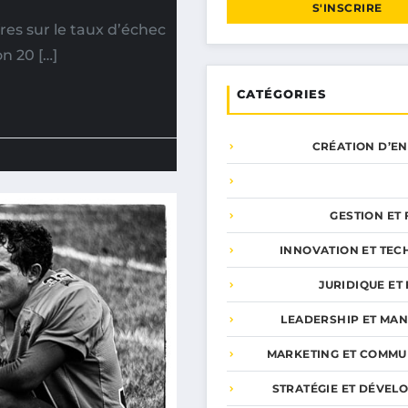
S'INSCRIRE
res sur le taux d’échec
n 20 […]
CATÉGORIES
CRÉATION D’E
GESTION ET
INNOVATION ET TEC
JURIDIQUE ET 
LEADERSHIP ET MA
MARKETING ET COMMU
STRATÉGIE ET DÉVEL