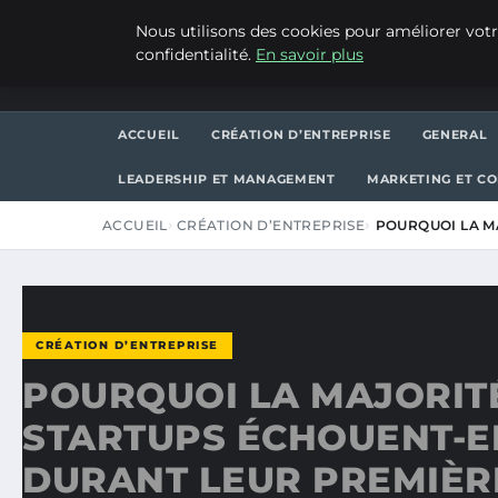
LUNDI 10 AOÛT 2026
Nous utilisons des cookies pour améliorer votr
confidentialité.
En savoir plus
WP CAPE
ACCUEIL
CRÉATION D’ENTREPRISE
GENERAL
LEADERSHIP ET MANAGEMENT
MARKETING ET C
ACCUEIL
CRÉATION D’ENTREPRISE
POURQUOI LA M
CRÉATION D’ENTREPRISE
POURQUOI LA MAJORIT
STARTUPS ÉCHOUENT-E
DURANT LEUR PREMIÈR