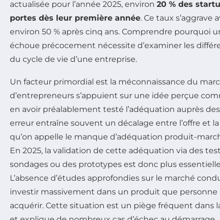
actualisée pour l’année 2025, environ
20 % des start
portes dès leur première année
. Ce taux s’aggrave 
environ 50 % après cinq ans. Comprendre pourquoi un
échoue précocement nécessite d’examiner les différe
du cycle de vie d’une entreprise.
Un facteur primordial est la méconnaissance du mar
d’entrepreneurs s’appuient sur une idée perçue com
en avoir préalablement testé l’adéquation auprès d
erreur entraîne souvent un décalage entre l’offre et l
qu’on appelle le manque d’adéquation produit-marché
En 2025, la validation de cette adéquation via des test
sondages ou des prototypes est donc plus essentielle
L’absence d’études approfondies sur le marché conduit
investir massivement dans un produit que personne 
acquérir. Cette situation est un piège fréquent dans 
et explique de nombreux cas d’échec au démarrage.