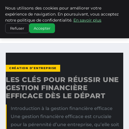
Nous utilisons des cookies pour améliorer votre
WP CAPE
expérience de navigation. En poursuivant, vous acceptez
notre politique de confidentialité.
En savoir plus
ACCUEIL
CRÉATION D’ENTREPRISE
Refuser
Accepter
LES CLÉS POUR RÉUSSIR UNE GESTION FINANCIÈRE
EFFICACE…
CRÉATION D’ENTREPRISE
LES CLÉS POUR RÉUSSIR UNE
GESTION FINANCIÈRE
EFFICACE DÈS LE DÉPART
Introduction à la gestion financière efficace
Une gestion financière efficace est cruciale
pour la pérennité d’une entreprise, qu’elle soit