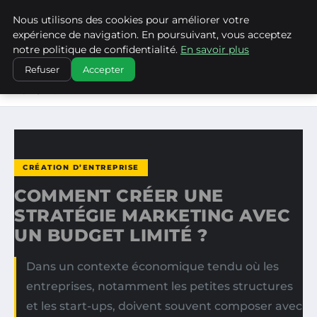
Nous utilisons des cookies pour améliorer votre
WP CAPE
expérience de navigation. En poursuivant, vous acceptez
notre politique de confidentialité.
En savoir plus
ACCUEIL
CRÉATION D’ENTREPRISE
Refuser
Accepter
COMMENT CRÉER UNE STRATÉGIE MARKETING AVEC UN
BUDGET…
CRÉATION D’ENTREPRISE
COMMENT CRÉER UNE
STRATÉGIE MARKETING AVEC
UN BUDGET LIMITÉ ?
Dans un contexte économique tendu où les
entreprises, notamment les petites structures
et les start-ups, doivent souvent composer avec