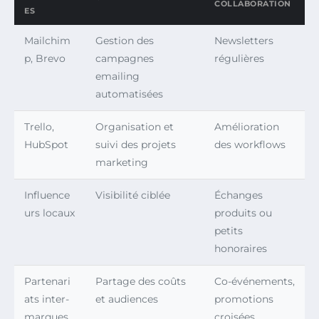
COLLABORATION
ES
Mailchim
Gestion des
Newsletters
p, Brevo
campagnes
régulières
emailing
automatisées
Trello,
Organisation et
Amélioration
HubSpot
suivi des projets
des workflows
marketing
Influence
Visibilité ciblée
Échanges
urs locaux
produits ou
petits
honoraires
Partenari
Partage des coûts
Co-événements,
ats inter-
et audiences
promotions
marques
croisées