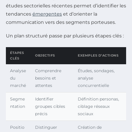
études sectorielles récentes permet d’identifier les
tendances
émergentes
et d’orienter la
communication vers des segments porteuses.
Un plan structuré passe par plusieurs étapes clés :
ÉTAPES
OBJECTIFS
EXEMPLES D’ACTIONS
CLÉS
Analyse
Comprendre
Études, sondages,
du
besoins et
analyse
marché
attentes
concurrentielle
Segme
Identifier
Définition personas,
ntation
groupes cibles
ciblage réseaux
précis
sociaux
Positio
Distinguer
Création de