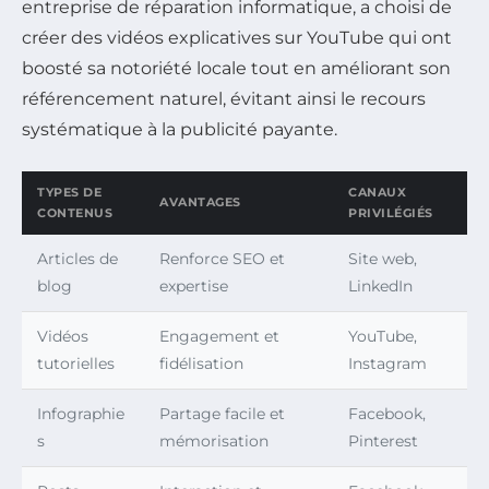
entreprise de réparation informatique, a choisi de
créer des vidéos explicatives sur YouTube qui ont
boosté sa notoriété locale tout en améliorant son
référencement naturel, évitant ainsi le recours
systématique à la publicité payante.
TYPES DE
CANAUX
AVANTAGES
CONTENUS
PRIVILÉGIÉS
Articles de
Renforce SEO et
Site web,
blog
expertise
LinkedIn
Vidéos
Engagement et
YouTube,
tutorielles
fidélisation
Instagram
Infographie
Partage facile et
Facebook,
s
mémorisation
Pinterest