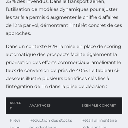
25 % des invendus. Dans le transport aérien,
l’utilisation de modèles dynamiques pour ajuster
les tarifs a permis d’augmenter le chiffre d’affaires
de 12 % par vol, démontrant l’intérêt concret de ces
approches.
Dans un contexte B2B, la mise en place de scoring
automatique des prospects facilite également la
priorisation des efforts commerciaux, améliorant le
taux de conversion de près de 40 %. Le tableau ci-
dessous illustre plusieurs bénéfices clés liés à
l’intégration de l’IA dans la prise de décision :
ASPEC
AVANTAGES
EXEMPLE CONCRET
T
Prévi
Réduction des stocks
Retail alimentaire
sions
excédentaires,
réduisant les