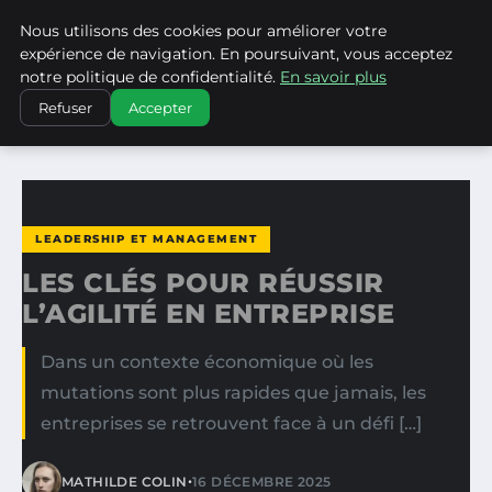
Nous utilisons des cookies pour améliorer votre
WP CAPE
expérience de navigation. En poursuivant, vous acceptez
notre politique de confidentialité.
En savoir plus
ACCUEIL
LEADERSHIP ET MANAGEMENT
Refuser
Accepter
LES CLÉS POUR RÉUSSIR L’AGILITÉ EN ENTREPRISE
LEADERSHIP ET MANAGEMENT
LES CLÉS POUR RÉUSSIR
L’AGILITÉ EN ENTREPRISE
Dans un contexte économique où les
mutations sont plus rapides que jamais, les
entreprises se retrouvent face à un défi […]
•
MATHILDE COLIN
16 DÉCEMBRE 2025