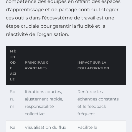
compétence des équipes en offrant des espaces
d’apprentissage et de partage continu. Intégrer
ces outils dans l’écosystème de travail est une
étape cruciale pour garantir la fluidité et la
réactivité de l’organisation.
MÉ
TH
OD
PRINCIPAUX
IMPACT SUR LA
E
AVANTAGES
COLLABORATION
AGI
LE
Sc
Itérations courtes,
Renforce les
ru
ajustement rapide,
échanges constants
m
responsabilité
et le feedback
collective
fréquent
Ka
Visualisation du flux
Facilite la