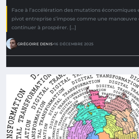
Face à l’accélération des mutations économiques e
pivot entreprise s’impose comme une manœuvre e
continuer à prospérer. […]
•
GRÉGOIRE DENIS
16 DÉCEMBRE 2025