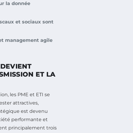
ur la donnée
iscaux et sociaux sont
 et management agile
 DEVIENT
MISSION ET LA
on, les PME et ETI se
ster attractives,
ratégique est devenu
ciété performante et
ent principalement trois