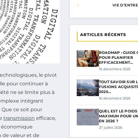
VIE D’ENTR
ARTICLES RÉCENTS
ROADMAP : GUIDE
POUR PLANIFIER
EFFICACEMENT…
16 décembre 2025
echnologiques, le pivot
TOUT SAVOIR SUR 
e pour continuer à
FUSIONS ACQUISIT
2025…
iété ne se limite plus à
16 décembre 2025
complexe intégrant
 Que ce soit pour
QUEL EST LE POIDS
MAXIMUM POUR UN
ne
transmission
efficace,
EN 2026 ?
le économique
27 juillet 2026
 de valeur et de