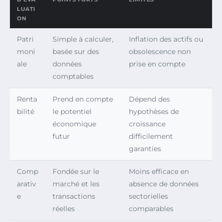
LUATI
ON
Patri
Simple à calculer,
Inflation des actifs ou
moni
basée sur des
obsolescence non
ale
données
prise en compte
comptables
Renta
Prend en compte
Dépend des
bilité
le potentiel
hypothèses de
économique
croissance
futur
difficilement
garanties
Comp
Fondée sur le
Moins efficace en
arativ
marché et les
absence de données
e
transactions
sectorielles
réelles
comparables