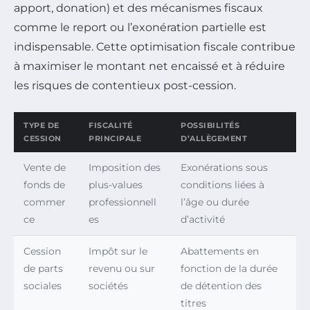
apport, donation) et des mécanismes fiscaux
comme le report ou l’exonération partielle est
indispensable. Cette optimisation fiscale contribue
à maximiser le montant net encaissé et à réduire
les risques de contentieux post-cession.
TYPE DE
FISCALITÉ
POSSIBILITÉS
CESSION
PRINCIPALE
D’ALLÈGEMENT
Vente de
Imposition des
Exonérations sous
fonds de
plus-values
conditions liées à
commer
professionnell
l’âge ou durée
ce
es
d’activité
Cession
Impôt sur le
Abattements en
de parts
revenu ou sur
fonction de la durée
sociales
sociétés
de détention des
titres