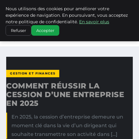
Nous utilisons des cookies pour améliorer votre
WP CAPE
expérience de navigation. En poursuivant, vous acceptez
notre politique de confidentialité.
En savoir plus
ACCUEIL
GESTION ET FINANCES
Refuser
Accepter
COMMENT RÉUSSIR LA CESSION D’UNE ENTREPRISE EN
2025
GESTION ET FINANCES
COMMENT RÉUSSIR LA
CESSION D’UNE ENTREPRISE
EN 2025
En 2025, la cession d’entreprise demeure un
moment clé dans la vie d’un dirigeant qui
souhaite transmettre son activité dans […]