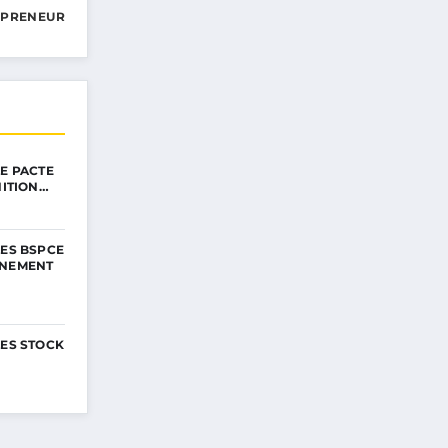
EPRENEUR
LE PACTE
NITION…
LES BSPCE
NNEMENT
LES STOCK