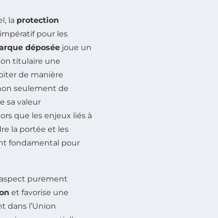
l, la
protection
mpératif pour les
arque déposée
joue un
on titulaire une
oiter de manière
t non seulement de
e sa valeur
rs que les enjeux liés à
e la portée et les
ent fondamental pour
’aspect purement
çon
et favorise une
t dans l’Union