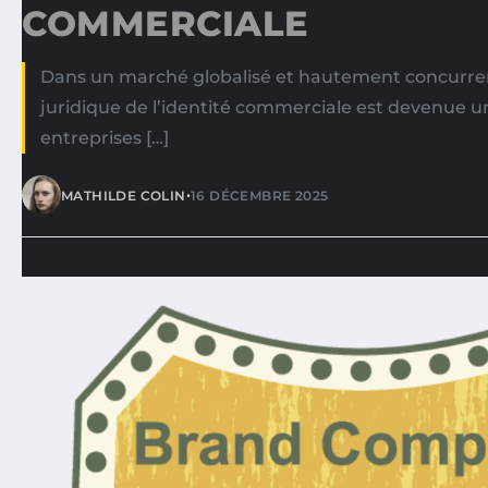
COMMERCIALE
Dans un marché globalisé et hautement concurrent
juridique de l’identité commerciale est devenue un
entreprises […]
•
MATHILDE COLIN
16 DÉCEMBRE 2025