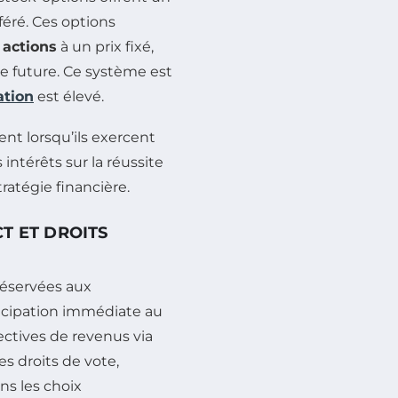
féré. Ces options
s
actions
à un prix fixé,
e future. Ce système est
ation
est élevé.
ent lorsqu’ils exercent
 intérêts sur la réussite
ratégie financière.
T ET DROITS
réservées aux
ticipation immédiate au
ectives de revenus via
es droits de vote,
ns les choix