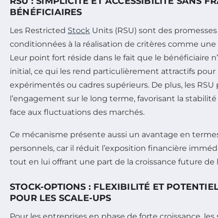
RSU : SIMPLICITÉ ET ACCESSIBILITÉ SANS F
BÉNÉFICIAIRES
Les Restricted
Stock
Units (RSU) sont des promesses d
conditionnées à la réalisation de critères comme une
Leur point fort réside dans le fait que le bénéficiaire
initial, ce qui les rend particulièrement attractifs pour 
expérimentés ou cadres supérieurs. De plus, les RSU
l’engagement sur le long terme, favorisant la stabilit
face aux fluctuations des marchés.
Ce mécanisme présente aussi un avantage en termes
personnels, car il réduit l’exposition financière immé
tout en lui offrant une part de la croissance future de l
STOCK-OPTIONS : FLEXIBILITÉ ET POTENTI
POUR LES SCALE-UPS
Pour les entreprises en phase de forte croissance, les