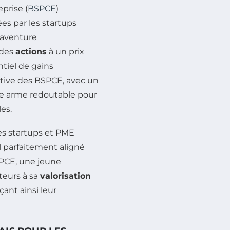
prise (
BSPCE
)
es par les startups
’aventure
 des
actions
à un prix
ntiel de gains
ractive des BSPCE, avec un
une arme redoutable pour
les.
les startups et PME
l parfaitement aligné
SPCE, une jeune
ateurs à sa
valorisation
çant ainsi leur