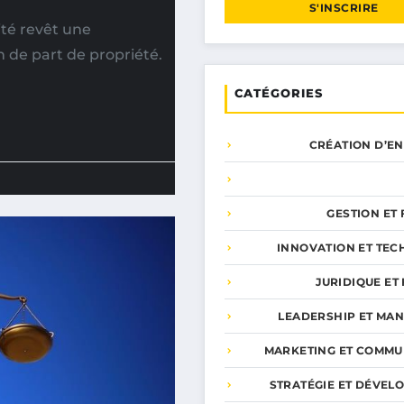
S'INSCRIRE
ité revêt une
 de part de propriété.
CATÉGORIES
CRÉATION D’E
GESTION ET
INNOVATION ET TEC
JURIDIQUE ET 
LEADERSHIP ET MA
MARKETING ET COMMU
STRATÉGIE ET DÉVEL