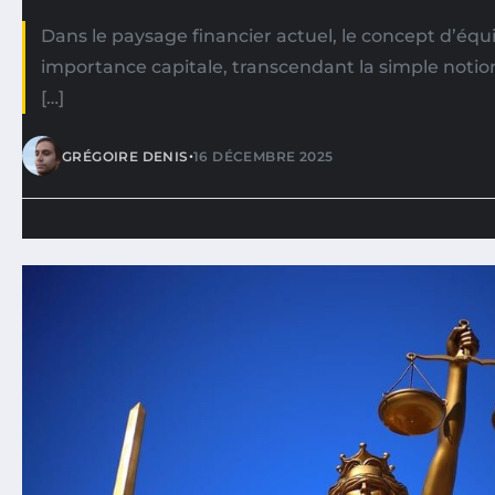
Dans le paysage financier actuel, le concept d’équ
importance capitale, transcendant la simple notion
[…]
•
GRÉGOIRE DENIS
16 DÉCEMBRE 2025