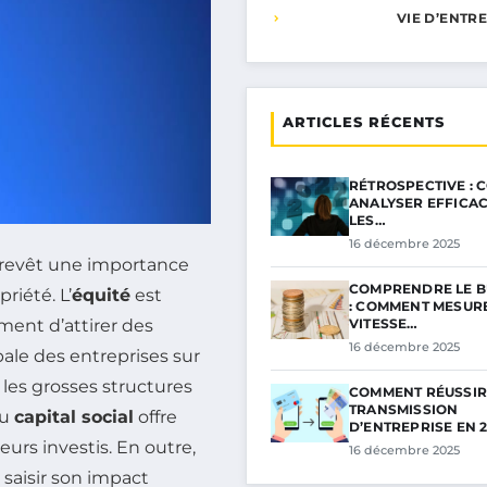
VIE D’ENTR
ARTICLES RÉCENTS
RÉTROSPECTIVE :
ANALYSER EFFICA
LES…
16 décembre 2025
revêt une importance
COMPRENDRE LE B
riété. L’
équité
est
: COMMENT MESUR
VITESSE…
ent d’attirer des
16 décembre 2025
ale des entreprises sur
les grosses structures
COMMENT RÉUSSIR
TRANSMISSION
au
capital social
offre
D’ENTREPRISE EN 
urs investis. En outre,
16 décembre 2025
saisir son impact