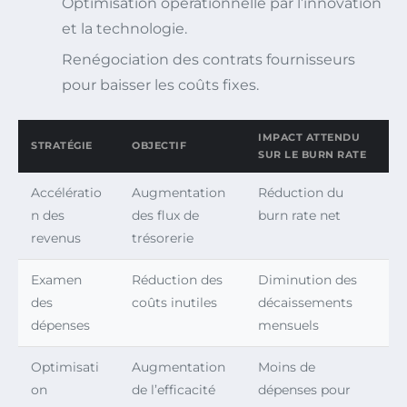
Optimisation opérationnelle par l’innovation
et la technologie.
Renégociation des contrats fournisseurs
pour baisser les coûts fixes.
IMPACT ATTENDU
STRATÉGIE
OBJECTIF
SUR LE BURN RATE
Accélératio
Augmentation
Réduction du
n des
des flux de
burn rate net
revenus
trésorerie
Examen
Réduction des
Diminution des
des
coûts inutiles
décaissements
dépenses
mensuels
Optimisati
Augmentation
Moins de
on
de l’efficacité
dépenses pour