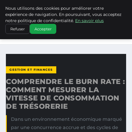
Nous utilisons des cookies pour améliorer votre
WP CAPE
expérience de navigation. En poursuivant, vous acceptez
notre politique de confidentialité.
En savoir plus
ACCUEIL
GESTION ET FINANCES
Refuser
Accepter
COMPRENDRE LE BURN RATE : COMMENT MESURER LA
VITESSE…
GESTION ET FINANCES
COMPRENDRE LE BURN RATE :
COMMENT MESURER LA
VITESSE DE CONSOMMATION
DE TRÉSORERIE
Dans un environnement économique marqué
par une concurrence accrue et des cycles de