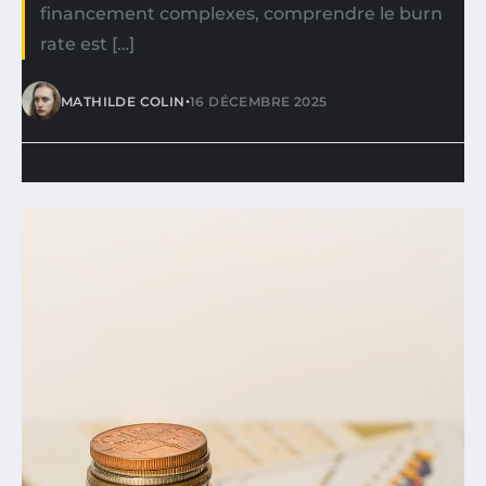
financement complexes, comprendre le burn
rate est […]
•
MATHILDE COLIN
16 DÉCEMBRE 2025