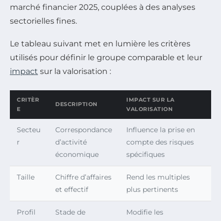
marché financier 2025, couplées à des analyses
sectorielles fines.
Le tableau suivant met en lumière les critères
utilisés pour définir le groupe comparable et leur
impact
sur la valorisation :
CRITÈR
IMPACT SUR LA
DESCRIPTION
E
VALORISATION
Secteu
Correspondance
Influence la prise en
r
d’activité
compte des risques
économique
spécifiques
Taille
Chiffre d’affaires
Rend les multiples
et effectif
plus pertinents
Profil
Stade de
Modifie les