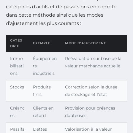
catégories d’actifs et de passifs pris en compte
dans cette méthode ainsi que les modes
d’ajustement les plus courants :
CATÉG
EXEMPLE
MODE D’AJUSTEMENT
ORIE
Immo
Équipemen
Réévaluation sur base de la
bilisati
ts
valeur marchande actuelle
ons
industriels
Stocks
Produits
Correction selon la durée
finis
de stockage et l’état
Créanc
Clients en
Provision pour créances
es
retard
douteuses
Passifs
Dettes
Valorisation à la valeur