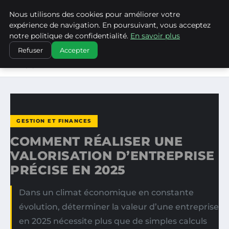
Nous utilisons des cookies pour améliorer votre
WP CAPE
expérience de navigation. En poursuivant, vous acceptez
notre politique de confidentialité.
En savoir plus
ACCUEIL
GESTION ET FINANCES
Refuser
Accepter
COMMENT RÉALISER UNE VALORISATION D’ENTREPRISE
PRÉCISE…
GESTION ET FINANCES
COMMENT RÉALISER UNE
VALORISATION D’ENTREPRISE
PRÉCISE EN 2025
Dans un climat économique en constante
évolution, déterminer la valeur d’une entreprise
en 2025 nécessite plus que de simples calculs