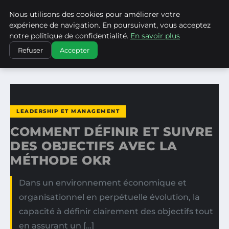
Nous utilisons des cookies pour améliorer votre
WP CAPE
expérience de navigation. En poursuivant, vous acceptez
notre politique de confidentialité.
En savoir plus
ACCUEIL
LEADERSHIP ET MANAGEMENT
Refuser
Accepter
COMMENT DÉFINIR ET SUIVRE DES OBJECTIFS AVEC LA…
LEADERSHIP ET MANAGEMENT
COMMENT DÉFINIR ET SUIVRE
DES OBJECTIFS AVEC LA
MÉTHODE OKR
Dans un environnement économique et
organisationnel en perpétuelle évolution, la
capacité à définir clairement des objectifs tout
en assurant un […]