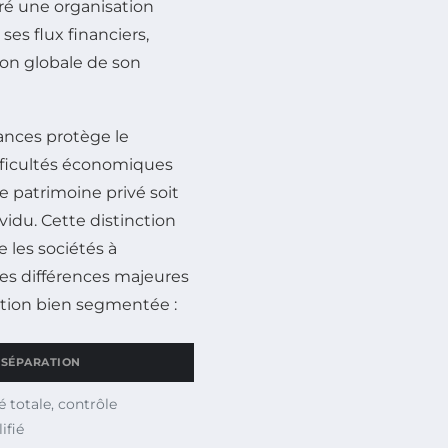
ré une organisation
ses flux financiers,
ion globale de son
nances protège le
ifficultés économiques
 le patrimoine privé soit
dividu. Cette distinction
 les sociétés à
les différences majeures
tion bien segmentée :
 SÉPARATION
é totale, contrôle
ifié