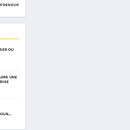
EPRENEUR
ISER OU
UIRE UNE
RISE
POUR…