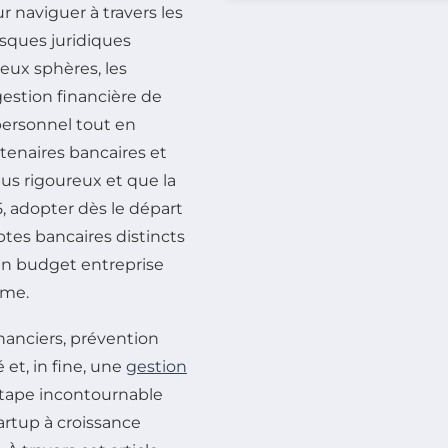
r naviguer à travers les
isques juridiques
deux sphères, les
estion financière de
 personnel tout en
rtenaires bancaires et
plus rigoureux et que la
 adopter dès le départ
tes bancaires distincts
 un budget entreprise
rme.
inanciers, prévention
 et, in fine, une
gestion
e étape incontournable
tartup à croissance