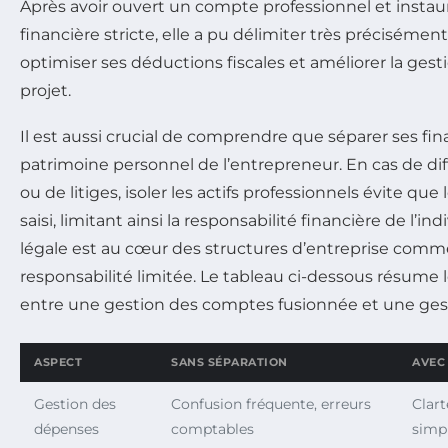
Après avoir ouvert un compte professionnel et instau
financière stricte, elle a pu délimiter très précisément 
optimiser ses déductions fiscales et améliorer la gest
projet.
Il est aussi crucial de comprendre que séparer ses fi
patrimoine personnel de l’entrepreneur. En cas de d
ou de litiges, isoler les actifs professionnels évite que
saisi, limitant ainsi la responsabilité financière de l’in
légale est au cœur des structures d’entreprise comme
responsabilité limitée. Le tableau ci-dessous résume 
entre une gestion des comptes fusionnée et une ges
ASPECT
SANS SÉPARATION
AVEC
Gestion des
Confusion fréquente, erreurs
Clart
dépenses
comptables
simpl