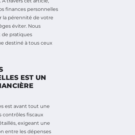
. À travers cet article,
s finances personnelles
r la pérennité de votre
èges éviter. Nous
t de pratiques
e destiné à tous ceux
S
LLES EST UN
NANCIÈRE
es est avant tout une
s contrôles fiscaux
étaillés, exigeant une
ion entre les dépenses