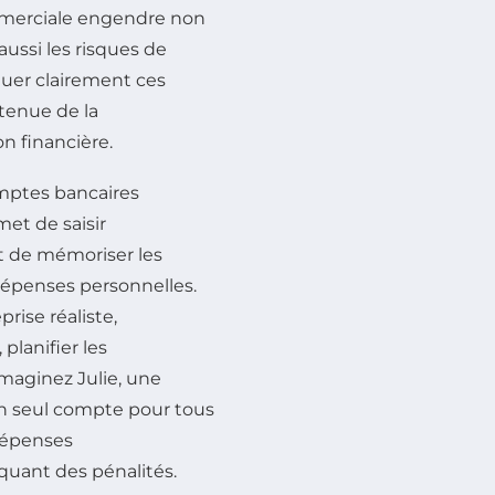
 commerciale engendre non
ussi les risques de
guer clairement ces
 tenue de la
on financière.
omptes bancaires
met de saisir
et de mémoriser les
dépenses personnelles.
rise réaliste,
planifier les
Imaginez Julie, une
 un seul compte pour tous
 dépenses
squant des pénalités.