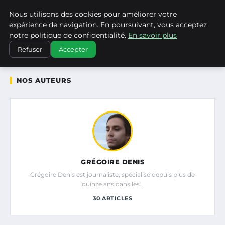
Nous utilisons des cookies pour améliorer votre
WP CAPE
expérience de navigation. En poursuivant, vous acceptez
notre politique de confidentialité.
En savoir plus
ACCUEIL
AUTEURS
Refuser
Accepter
NOS AUTEURS
GRÉGOIRE DENIS
Grégoire Denis est journaliste, spécialisé depuis plus de
quinze ans dans les…
30 ARTICLES