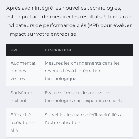
Après avoir intégré les nouvelles technologies, il
est important de mesurer les résultats. Utilisez des
indicateurs de performance clés (KPI) pour évaluer
l’impact sur votre entreprise :
KPI
DESCRIPTION
Augmentat
Mesurez les changements dans les
ion des
revenus liés à l’intégration
ventes
technologique.
Satisfactio
Évaluez l’impact des nouvelles
n client
technologies sur l’expérience client.
Efficacité
Surveillez les gains d’efficacité liés à
opérationn
l’automatisation.
elle