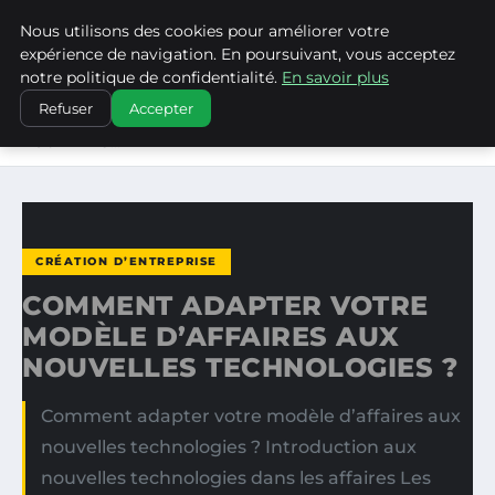
Nous utilisons des cookies pour améliorer votre
WP CAPE
expérience de navigation. En poursuivant, vous acceptez
notre politique de confidentialité.
En savoir plus
ACCUEIL
CRÉATION D’ENTREPRISE
Refuser
Accepter
COMMENT ADAPTER VOTRE MODÈLE D’AFFAIRES AUX
NOUVELLES…
CRÉATION D’ENTREPRISE
COMMENT ADAPTER VOTRE
MODÈLE D’AFFAIRES AUX
NOUVELLES TECHNOLOGIES ?
Comment adapter votre modèle d’affaires aux
nouvelles technologies ? Introduction aux
nouvelles technologies dans les affaires Les