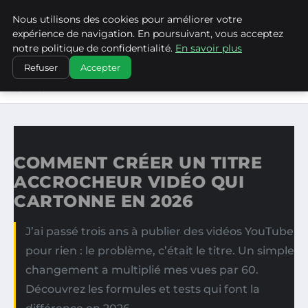
Nous utilisons des cookies pour améliorer votre
WP CAPE
expérience de navigation. En poursuivant, vous acceptez
notre politique de confidentialité.
En savoir plus
ACCUEIL
Refuser
Accepter
COMMENT CRÉER UN TITRE ACCROCHEUR VIDÉO QUI
CARTONNE…
COMMENT CRÉER UN TITRE
ACCROCHEUR VIDÉO QUI
CARTONNE EN 2026
J’ai passé trois ans à publier des vidéos YouTube
pour rien : le problème, c’était le titre. Un simple
changement a multiplié mes vues par 60.
Découvrez les formules et tests qui font la