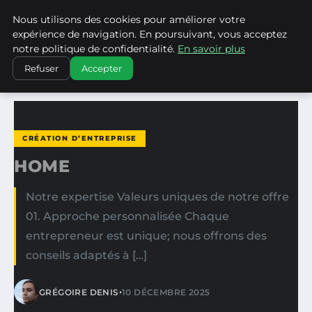
Nous utilisons des cookies pour améliorer votre
WP CAPE
expérience de navigation. En poursuivant, vous acceptez
notre politique de confidentialité.
En savoir plus
ACCUEIL
CRÉATION D’ENTREPRISE
HOME
Refuser
Accepter
CRÉATION D’ENTREPRISE
HOME
Notre expertise Valeurs uniques de notre offre
01. Approche personnalisée Chaque
entrepreneur est unique; nous offrons des
conseils adaptés à […]
•
GRÉGOIRE DENIS
10 DÉCEMBRE 2025