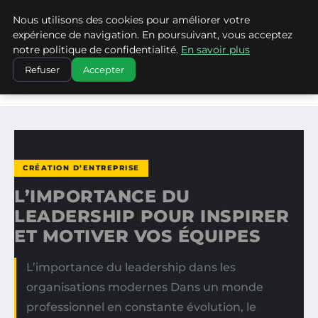
Nous utilisons des cookies pour améliorer votre
WP CAPE
expérience de navigation. En poursuivant, vous acceptez
notre politique de confidentialité.
En savoir plus
ACCUEIL
CRÉATION D’ENTREPRISE
Refuser
Accepter
L’IMPORTANCE DU LEADERSHIP POUR INSPIRER ET
MOTIVER…
CRÉATION D’ENTREPRISE
L’IMPORTANCE DU
LEADERSHIP POUR INSPIRER
ET MOTIVER VOS ÉQUIPES
L’importance du leadership dans les
organisations modernes Dans un monde
professionnel en constante évolution, le