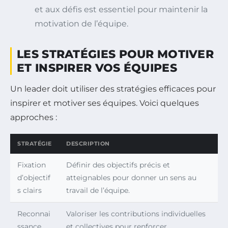
et aux défis est essentiel pour maintenir la
motivation de l’équipe.
LES STRATÉGIES POUR MOTIVER
ET INSPIRER VOS ÉQUIPES
Un leader doit utiliser des stratégies efficaces pour
inspirer et motiver ses équipes. Voici quelques
approches :
STRATÉGIE
DESCRIPTION
Fixation
Définir des objectifs précis et
d’objectif
atteignables pour donner un sens au
s clairs
travail de l’équipe.
Reconnai
Valoriser les contributions individuelles
ssance
et collectives pour renforcer