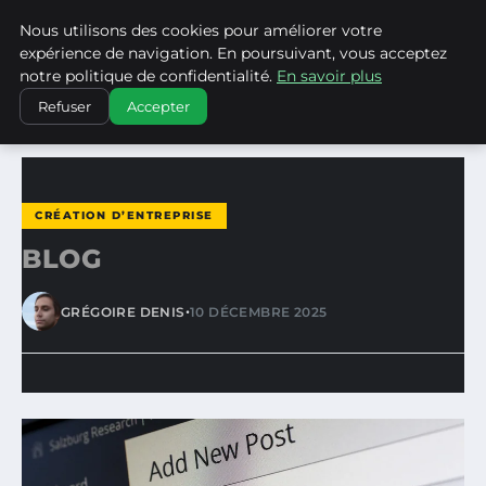
Nous utilisons des cookies pour améliorer votre
WP CAPE
expérience de navigation. En poursuivant, vous acceptez
notre politique de confidentialité.
En savoir plus
ACCUEIL
CRÉATION D’ENTREPRISE
BLOG
Refuser
Accepter
CRÉATION D’ENTREPRISE
BLOG
•
GRÉGOIRE DENIS
10 DÉCEMBRE 2025