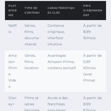
PLAT
PRIX
TYPE DE
CARACTÉRISTIQU
EFOR
D’ABONNEM
CONTENU
ES CLÉS
ME
ENT
Netfl
Séries,
Contenus
À partir de
ix
films,
originaux,
8,99
docume
interface
€/mois
ntaires
intuitive
Ama
Séries,
Avantages
À partir de
zon
films,
Amazon Prime,
5,99
Prim
location
contenu exclusif
€/mois
e
(avec
Vide
Prime)
o
Disn
Films et
Accès à des
À partir de
ey+
séries
franchises
8,99
familiale
populaires,
€/mois