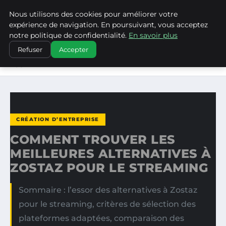
Nous utilisons des cookies pour améliorer votre
WP CAPE
expérience de navigation. En poursuivant, vous acceptez
notre politique de confidentialité.
En savoir plus
ACCUEIL
CRÉATION D’ENTREPRISE
Refuser
Accepter
COMMENT TROUVER LES MEILLEURES ALTERNATIVES À
ZOSTAZ…
CRÉATION D’ENTREPRISE
COMMENT TROUVER LES
MEILLEURES ALTERNATIVES À
ZOSTAZ POUR LE STREAMING
Sommaire : l’essor des alternatives à Zostaz
pour le streaming, critères de sélection des
plateformes adaptées, comparaison des