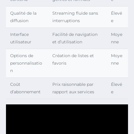
Qualité de la
Streaming fluide sans
Élevé
diffusion
interruptions
e
Interface
Facilité de navigation
Moye
utilisateur
et d’utilisation
nne
Options de
Création de listes et
Moye
personnalisatio
favoris
nne
n
Coût
Prix raisonnable par
Élevé
d’abonnement
rapport aux services
e