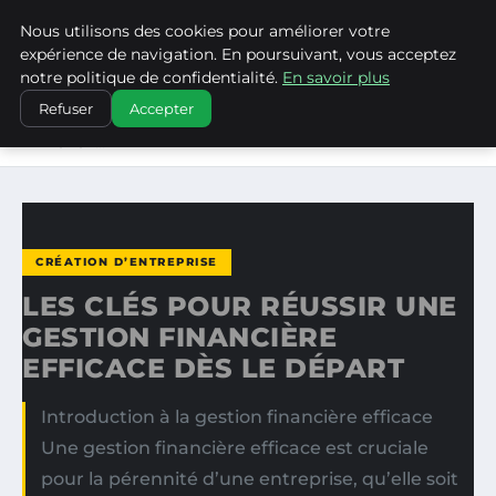
Nous utilisons des cookies pour améliorer votre
WP CAPE
expérience de navigation. En poursuivant, vous acceptez
notre politique de confidentialité.
En savoir plus
ACCUEIL
CRÉATION D’ENTREPRISE
Refuser
Accepter
LES CLÉS POUR RÉUSSIR UNE GESTION FINANCIÈRE
EFFICACE…
CRÉATION D’ENTREPRISE
LES CLÉS POUR RÉUSSIR UNE
GESTION FINANCIÈRE
EFFICACE DÈS LE DÉPART
Introduction à la gestion financière efficace
Une gestion financière efficace est cruciale
pour la pérennité d’une entreprise, qu’elle soit