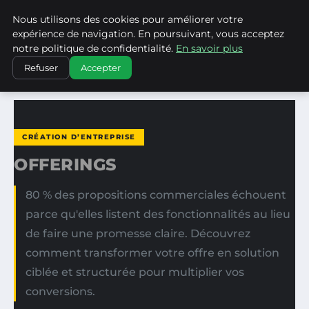
Nous utilisons des cookies pour améliorer votre
WP CAPE
expérience de navigation. En poursuivant, vous acceptez
notre politique de confidentialité.
En savoir plus
ACCUEIL
CRÉATION D’ENTREPRISE
OFFERINGS
Refuser
Accepter
CRÉATION D’ENTREPRISE
OFFERINGS
80 % des propositions commerciales échouent
parce qu'elles listent des fonctionnalités au lieu
de faire une promesse claire. Découvrez
comment transformer votre offre en solution
ciblée et structurée pour multiplier vos
conversions.