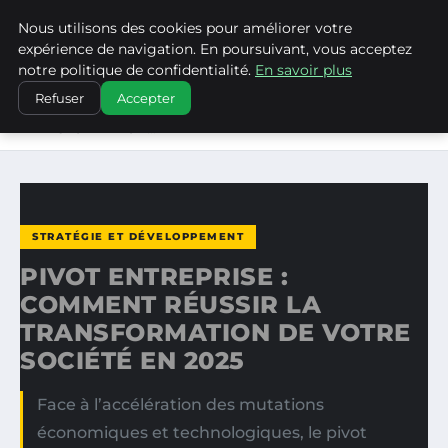
Nous utilisons des cookies pour améliorer votre
WP CAPE
expérience de navigation. En poursuivant, vous acceptez
notre politique de confidentialité.
En savoir plus
ACCUEIL
STRATÉGIE ET DÉVELOPPEMENT
Refuser
Accepter
PIVOT ENTREPRISE : COMMENT RÉUSSIR LA
TRANSFORMATION…
STRATÉGIE ET DÉVELOPPEMENT
PIVOT ENTREPRISE :
COMMENT RÉUSSIR LA
TRANSFORMATION DE VOTRE
SOCIÉTÉ EN 2025
Face à l’accélération des mutations
économiques et technologiques, le pivot