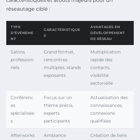
caractéristiques et atouts majeurs pour un
réseautage ciblé :
TYPE
AVANTAGES EN
CARACTÉRISTIQUE
D’ÉVÉNEME
DÉVELOPPEMENT
S
NT
DE RÉSEAU
Salons
Grand format,
Multiplication
profession
rencontres
rapide des
nels
multiples, stands
contacts,
exposants
visibilité
sectorielle
Conférenc
Focus sur un
Actualisation des
es
thème précis,
connaissances,
spécialisée
experts
connexions
s
participants
qualifiées
Afterworks
Ambiance
Création de liens