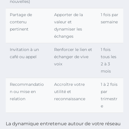
nouvelles)
Partage de
Apporter de la
1 fois par
contenu
valeur et
semaine
pertinent
dynamiser les
échanges
Invitation à un
Renforcer le lien et
1 fois
café ou appel
échanger de vive
tous les
voix
2 à 3
mois
Recommandatio
Accroître votre
1 à 2 fois
n ou mise en
utilité et
par
relation
reconnaissance
trimestr
e
La dynamique entretenue autour de votre réseau