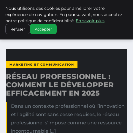
Nous utilisons des cookies pour améliorer votre
WP CAPE
expérience de navigation. En poursuivant, vous acceptez
notre politique de confidentialité.
En savoir plus
ACCUEIL
MARKETING ET COMMUNICATION
Refuser
Accepter
RÉSEAU PROFESSIONNEL : COMMENT LE DÉVELOPPER…
MARKETING ET COMMUNICATION
RÉSEAU PROFESSIONNEL :
COMMENT LE DÉVELOPPER
EFFICACEMENT EN 2025
Dans un contexte professionnel où l’innovation
et l’agilité sont sans cesse requises, le réseau
professionnel s’impose comme une ressource
incontournable […]