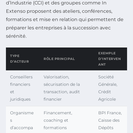
d’Industrie (CCI) et des groupes comme In
Extenso proposent des ateliers, conférences,
formations et mise en relation qui permettent de
préparer les entreprises à la succession avec
sérénité.
EXEMPLE
TYPE
RÔLE PRINCIPAL
D’INTERVEN
D’ACTEUR
ANT
Conseillers
Valorisation,
Société
financiers
sécurisation de la
Générale,
et
transaction, audit
Crédit
juridiques
financier
Agricole
Organisme
Financement,
BPI France,
s
coaching et
Caisse des
d’accompa
formations
Dépôts