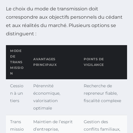
Le choix du mode de transmission doit
correspondre aux objectifs personnels du cédant
et aux réalités du marché. Plusieurs options se
distinguent :
MODE
DE
AVANTAGES
POINTS DE
TRANS
PRINCIPAUX
VIGILANCE
MISSIO
N
Cessio
Pérennité
Recherche de
n à un
économique,
repreneur fiable,
tiers
valorisation
fiscalité complexe
optimale
Trans
Maintien de l’esprit
Gestion des
missio
d’entreprise,
conflits familiaux,