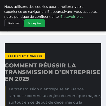
Nous utilisons des cookies pour améliorer votre
WP CAPE
expérience de navigation. En poursuivant, vous acceptez
notre politique de confidentialité.
En savoir plus
ACCUEIL
GESTION ET FINANCES
Refuser
Accepter
COMMENT RÉUSSIR LA TRANSMISSION D’ENTREPRISE EN
2025
GESTION ET FINANCES
COMMENT RÉUSSIR LA
TRANSMISSION D’ENTREPRISE
EN 2025
La transmission d’entreprise en France
s’impose comme un enjeu économique majeur,
surtout en ce début de décennie où la