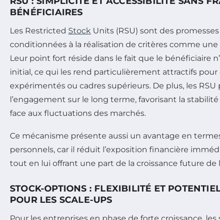
RSU : SIMPLICITÉ ET ACCESSIBILITÉ SANS F
BÉNÉFICIAIRES
Les Restricted
Stock
Units (RSU) sont des promesses d
conditionnées à la réalisation de critères comme une
Leur point fort réside dans le fait que le bénéficiaire
initial, ce qui les rend particulièrement attractifs pour 
expérimentés ou cadres supérieurs. De plus, les RSU
l’engagement sur le long terme, favorisant la stabilit
face aux fluctuations des marchés.
Ce mécanisme présente aussi un avantage en termes
personnels, car il réduit l’exposition financière immé
tout en lui offrant une part de la croissance future de l
STOCK-OPTIONS : FLEXIBILITÉ ET POTENTI
POUR LES SCALE-UPS
Pour les entreprises en phase de forte croissance, les