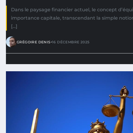
Dans le paysage financier actuel, le concept d’équ
importance capitale, transcendant la simple notion
[…]
•
GRÉGOIRE DENIS
16 DÉCEMBRE 2025