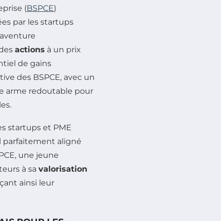
prise (
BSPCE
)
es par les startups
’aventure
 des
actions
à un prix
ntiel de gains
ractive des BSPCE, avec un
une arme redoutable pour
les.
les startups et PME
l parfaitement aligné
SPCE, une jeune
ateurs à sa
valorisation
çant ainsi leur