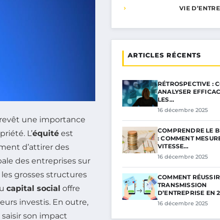
VIE D’ENTR
ARTICLES RÉCENTS
RÉTROSPECTIVE :
ANALYSER EFFICA
LES…
16 décembre 2025
revêt une importance
COMPRENDRE LE B
riété. L’
équité
est
: COMMENT MESUR
VITESSE…
ent d’attirer des
16 décembre 2025
ale des entreprises sur
les grosses structures
COMMENT RÉUSSIR
TRANSMISSION
au
capital social
offre
D’ENTREPRISE EN 
urs investis. En outre,
16 décembre 2025
saisir son impact