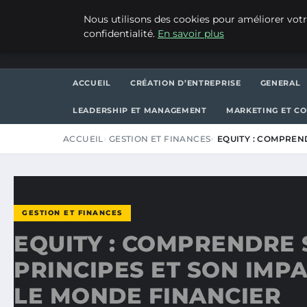
JEUDI 6 AOÛT 2026
Nous utilisons des cookies pour améliorer votr
confidentialité.
En savoir plus
WP CAPE
ACCUEIL
CRÉATION D’ENTREPRISE
GENERAL
LEADERSHIP ET MANAGEMENT
MARKETING ET C
ACCUEIL
GESTION ET FINANCES
EQUITY : COMPREN
GESTION ET FINANCES
EQUITY : COMPRENDRE 
PRINCIPES ET SON IMP
LE MONDE FINANCIER