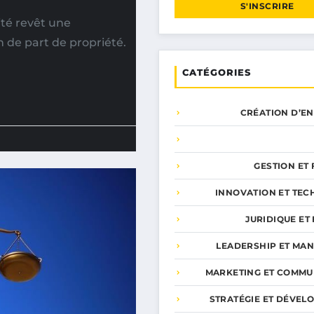
S'INSCRIRE
ité revêt une
 de part de propriété.
CATÉGORIES
CRÉATION D’E
GESTION ET
INNOVATION ET TEC
JURIDIQUE ET 
LEADERSHIP ET MA
MARKETING ET COMMU
STRATÉGIE ET DÉVEL