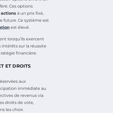
féré. Ces options
s
actions
à un prix fixé,
e future. Ce système est
ation
est élevé.
ent lorsqu’ils exercent
 intérêts sur la réussite
ratégie financière.
T ET DROITS
réservées aux
ticipation immédiate au
ectives de revenus via
es droits de vote,
ns les choix