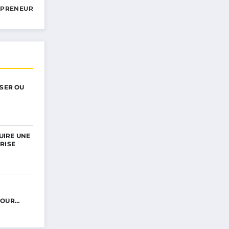
EPRENEUR
ISER OU
UIRE UNE
RISE
POUR…