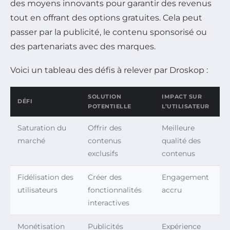
des moyens innovants pour garantir des revenus
tout en offrant des options gratuites. Cela peut
passer par la publicité, le contenu sponsorisé ou
des partenariats avec des marques.
Voici un tableau des défis à relever par Droskop :
SOLUTION
IMPACT SUR
DÉFI
POTENTIELLE
L’UTILISATEUR
Saturation du
Offrir des
Meilleure
marché
contenus
qualité des
exclusifs
contenus
Fidélisation des
Créer des
Engagement
utilisateurs
fonctionnalités
accru
interactives
Monétisation
Publicités
Expérience