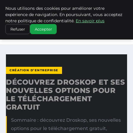
Nous utilisons des cookies pour améliorer votre
WP CAPE
expérience de navigation. En poursuivant, vous acceptez
notre politique de confidentialité.
En savoir plus
ACCUEIL
CRÉATION D’ENTREPRISE
Refuser
Accepter
DÉCOUVREZ DROSKOP ET SES NOUVELLES OPTIONS POUR
LE…
CRÉATION D’ENTREPRISE
DÉCOUVREZ DROSKOP ET SES
NOUVELLES OPTIONS POUR
LE TÉLÉCHARGEMENT
GRATUIT
Sommaire : découvrez Droskop, ses nouvelles
options pour le téléchargement gratuit,