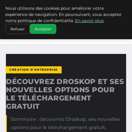
Nous utilisons des cookies pour améliorer votre
WP CAPE
expérience de navigation. En poursuivant, vous acceptez
notre politique de confidentialité.
En savoir plus
ACCUEIL
CRÉATION D’ENTREPRISE
Refuser
Accepter
DÉCOUVREZ DROSKOP ET SES NOUVELLES OPTIONS POUR
LE…
CRÉATION D’ENTREPRISE
DÉCOUVREZ DROSKOP ET SES
NOUVELLES OPTIONS POUR
LE TÉLÉCHARGEMENT
GRATUIT
Sommaire : découvrez Droskop, ses nouvelles
options pour le téléchargement gratuit,