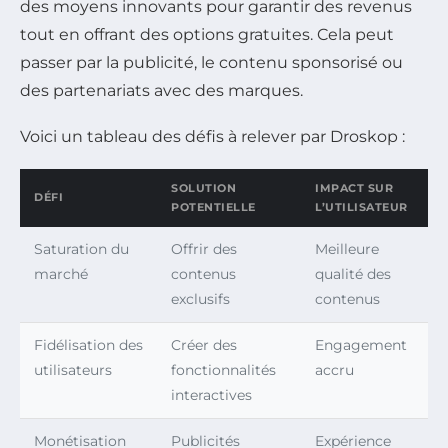
des moyens innovants pour garantir des revenus
tout en offrant des options gratuites. Cela peut
passer par la publicité, le contenu sponsorisé ou
des partenariats avec des marques.
Voici un tableau des défis à relever par Droskop :
SOLUTION
IMPACT SUR
DÉFI
POTENTIELLE
L’UTILISATEUR
Saturation du
Offrir des
Meilleure
marché
contenus
qualité des
exclusifs
contenus
Fidélisation des
Créer des
Engagement
utilisateurs
fonctionnalités
accru
interactives
Monétisation
Publicités
Expérience