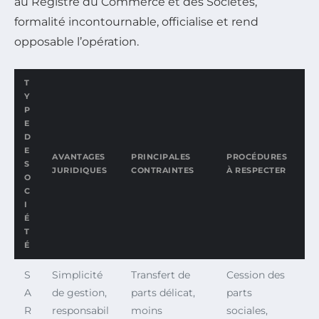
au Registre du Commerce et des Sociétés,
formalité incontournable, officialise et rend
opposable l’opération.
T
Y
P
E
D
E
AVANTAGES
PRINCIPALES
PROCÉDURES
S
JURIDIQUES
CONTRAINTES
À RESPECTER
O
C
I
É
T
É
S
Simplicité
Transfert de
Cession des
A
de gestion,
parts délicat,
parts
R
responsabil
moins
sociales,