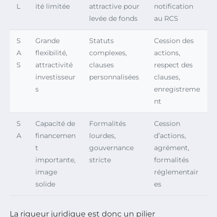
L
ité limitée
attractive pour
notification
levée de fonds
au RCS
S
Grande
Statuts
Cession des
A
flexibilité,
complexes,
actions,
S
attractivité
clauses
respect des
investisseur
personnalisées
clauses,
s
enregistreme
nt
S
Capacité de
Formalités
Cession
A
financemen
lourdes,
d’actions,
t
gouvernance
agrément,
importante,
stricte
formalités
image
réglementair
solide
es
La rigueur juridique est donc un pilier