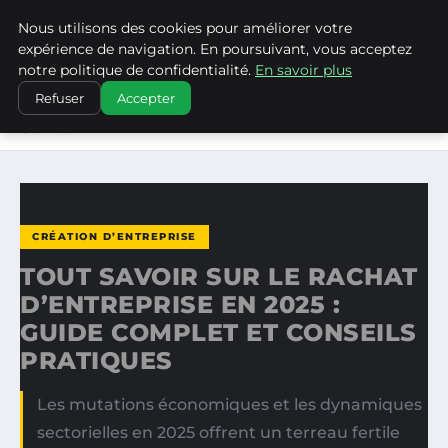
Nous utilisons des cookies pour améliorer votre
WP CAPE
expérience de navigation. En poursuivant, vous acceptez
notre politique de confidentialité.
En savoir plus
ACCUEIL
CRÉATION D’ENTREPRISE
Refuser
Accepter
TOUT SAVOIR SUR LE RACHAT D’ENTREPRISE EN 2025 :
GUIDE…
CRÉATION D’ENTREPRISE
TOUT SAVOIR SUR LE RACHAT
D’ENTREPRISE EN 2025 :
GUIDE COMPLET ET CONSEILS
PRATIQUES
Les mutations économiques et les dynamiques
sectorielles en 2025 offrent un terreau fertile