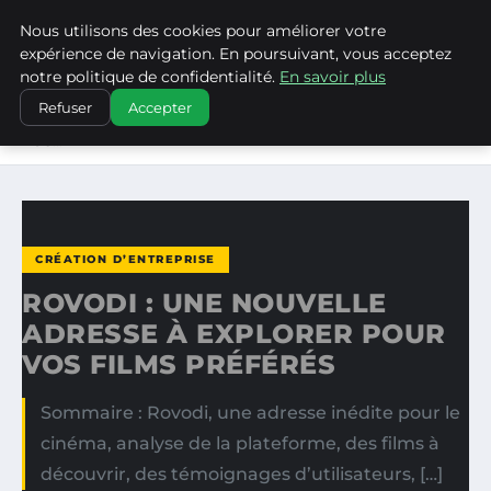
Nous utilisons des cookies pour améliorer votre
WP CAPE
expérience de navigation. En poursuivant, vous acceptez
notre politique de confidentialité.
En savoir plus
ACCUEIL
CRÉATION D’ENTREPRISE
Refuser
Accepter
ROVODI : UNE NOUVELLE ADRESSE À EXPLORER POUR
VOS…
CRÉATION D’ENTREPRISE
ROVODI : UNE NOUVELLE
ADRESSE À EXPLORER POUR
VOS FILMS PRÉFÉRÉS
Sommaire : Rovodi, une adresse inédite pour le
cinéma, analyse de la plateforme, des films à
découvrir, des témoignages d’utilisateurs, […]