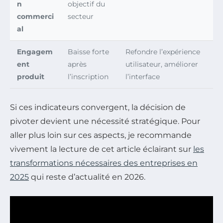
n
objectif du
commerci
secteur
al
Engagem
Baisse forte
Refondre l’expérience
ent
après
utilisateur, améliorer
produit
l’inscription
l’interface
Si ces indicateurs convergent, la décision de
pivoter devient une nécessité stratégique. Pour
aller plus loin sur ces aspects, je recommande
vivement la lecture de cet article éclairant sur
les
transformations nécessaires des entreprises en
2025
qui reste d’actualité en 2026.