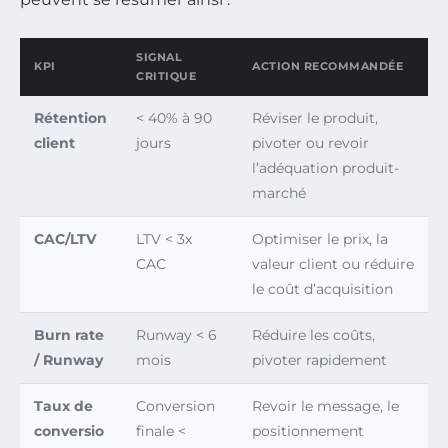
SIGNAL
KPI
ACTION RECOMMANDÉE
CRITIQUE
Rétention
< 40% à 90
Réviser le produit,
client
jours
pivoter ou revoir
l’adéquation produit-
marché
CAC/LTV
LTV < 3x
Optimiser le prix, la
CAC
valeur client ou réduire
le coût d’acquisition
Burn rate
Runway < 6
Réduire les coûts,
/ Runway
mois
pivoter rapidement
Taux de
Conversion
Revoir le message, le
conversio
finale <
positionnement