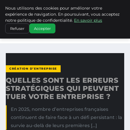
Nous utilisons des cookies pour améliorer votre
WP CAPE
expérience de navigation. En poursuivant, vous acceptez
notre politique de confidentialité.
En savoir plus
ACCUEIL
CRÉATION D’ENTREPRISE
Refuser
Accepter
QUELLES SONT LES ERREURS STRATÉGIQUES QUI PEUVENT
TUER…
CRÉATION D’ENTREPRISE
QUELLES SONT LES ERREURS
STRATÉGIQUES QUI PEUVENT
TUER VOTRE ENTREPRISE ?
En 2025, nombre d’entreprises françaises
continuent de faire face à un défi persistant : la
survie au-delà de leurs premières […]