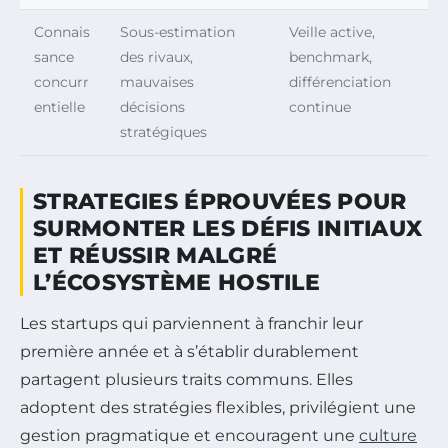
Connais
Sous-estimation
Veille active,
sance
des rivaux,
benchmark,
concurr
mauvaises
différenciation
entielle
décisions
continue
stratégiques
STRATEGIES ÉPROUVÉES POUR
SURMONTER LES DÉFIS INITIAUX
ET RÉUSSIR MALGRÉ
L’ÉCOSYSTÈME HOSTILE
Les startups qui parviennent à franchir leur
première année et à s’établir durablement
partagent plusieurs traits communs. Elles
adoptent des stratégies flexibles, privilégient une
gestion pragmatique et encouragent une
culture