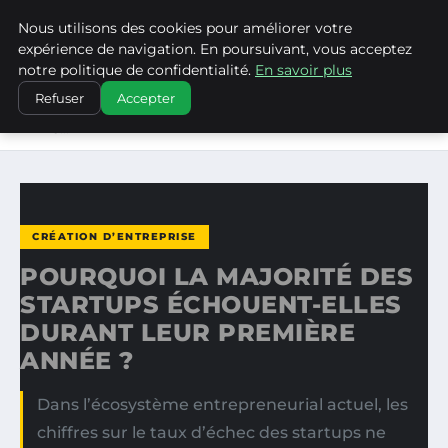
Nous utilisons des cookies pour améliorer votre
WP CAPE
expérience de navigation. En poursuivant, vous acceptez
notre politique de confidentialité.
En savoir plus
ACCUEIL
CRÉATION D’ENTREPRISE
Refuser
Accepter
POURQUOI LA MAJORITÉ DES STARTUPS ÉCHOUENT-
ELLES…
CRÉATION D’ENTREPRISE
POURQUOI LA MAJORITÉ DES
STARTUPS ÉCHOUENT-ELLES
DURANT LEUR PREMIÈRE
ANNÉE ?
Dans l’écosystème entrepreneurial actuel, les
chiffres sur le taux d’échec des startups ne