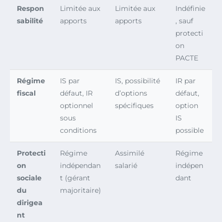
Respon
Limitée aux
Limitée aux
Indéfinie
sabilité
apports
apports
, sauf
protecti
on
PACTE
Régime
IS par
IS, possibilité
IR par
fiscal
défaut, IR
d’options
défaut,
optionnel
spécifiques
option
sous
IS
conditions
possible
Protecti
Régime
Assimilé
Régime
on
indépendan
salarié
indépen
sociale
t (gérant
dant
du
majoritaire)
dirigea
nt