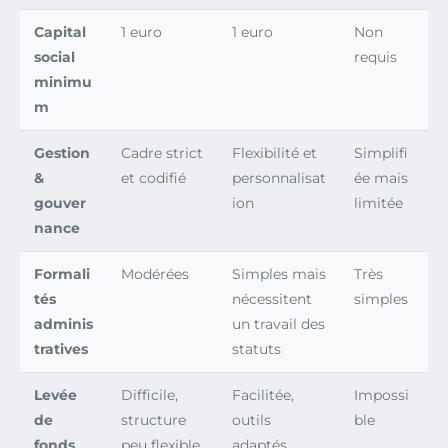
Capital
1 euro
1 euro
Non
social
requis
minimu
m
Gestion
Cadre strict
Flexibilité et
Simplifi
&
et codifié
personnalisat
ée mais
gouver
ion
limitée
nance
Formali
Modérées
Simples mais
Très
tés
nécessitent
simples
adminis
un travail des
tratives
statuts
Levée
Difficile,
Facilitée,
Impossi
de
structure
outils
ble
fonds
peu flexible
adaptés