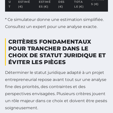
U
ESTIMÉ
ESTIMÉ
DES
TOTA
S (€)
T
(€)
ES (€)
(€)
LE (€)
Comparaison fiscale entre SARL, SAS et entreprise individuell
* Ce simulateur donne une estimation simplifiée.
Consultez un expert pour une analyse exacte.
CRITÈRES FONDAMENTAUX
POUR TRANCHER DANS LE
CHOIX DE STATUT JURIDIQUE ET
ÉVITER LES PIÈGES
Déterminer le statut juridique adapté à un projet
entrepreneurial repose avant tout sur une analyse
fine des priorités, des contraintes et des
perspectives envisagées. Plusieurs critères jouent
un rôle majeur dans ce choix et doivent être pesés
soigneusement.