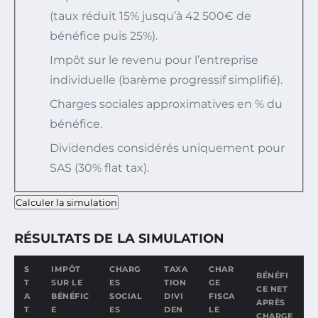
(taux réduit 15% jusqu’à 42 500€ de
bénéfice puis 25%).
Impôt sur le revenu pour l’entreprise
individuelle (barème progressif simplifié).
Charges sociales approximatives en % du
bénéfice.
Dividendes considérés uniquement pour
SAS (30% flat tax).
Calculer la simulation
RÉSULTATS DE LA SIMULATION
S
IMPÔT
CHARG
TAXA
CHAR
BÉNÉFI
T
SUR LE
ES
TION
GE
CE NET
A
BÉNÉFIC
SOCIAL
DIVI
FISCA
APRÈS
T
E
ES
DEN
LE
CHARGE