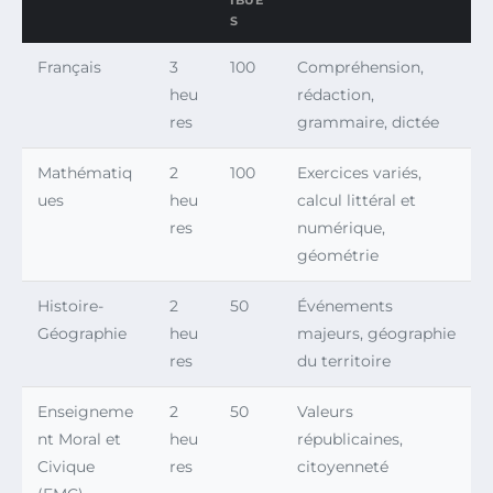
IBUÉ
S
Français
3
100
Compréhension,
heu
rédaction,
res
grammaire, dictée
Mathématiq
2
100
Exercices variés,
ues
heu
calcul littéral et
res
numérique,
géométrie
Histoire-
2
50
Événements
Géographie
heu
majeurs, géographie
res
du territoire
Enseigneme
2
50
Valeurs
nt Moral et
heu
républicaines,
Civique
res
citoyenneté