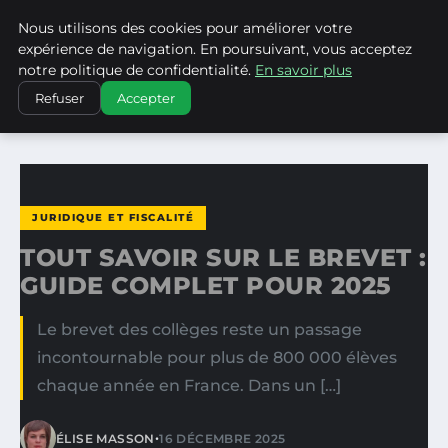
Nous utilisons des cookies pour améliorer votre
WP CAPE
expérience de navigation. En poursuivant, vous acceptez
notre politique de confidentialité.
En savoir plus
ACCUEIL
JURIDIQUE ET FISCALITÉ
Refuser
Accepter
TOUT SAVOIR SUR LE BREVET : GUIDE COMPLET POUR 2025
JURIDIQUE ET FISCALITÉ
TOUT SAVOIR SUR LE BREVET :
GUIDE COMPLET POUR 2025
Le brevet des collèges reste un passage
incontournable pour plus de 800 000 élèves
chaque année en France. Dans un […]
•
ÉLISE MASSON
16 DÉCEMBRE 2025